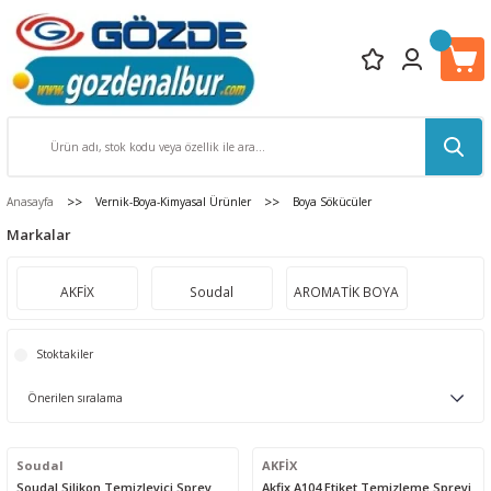
Anasayfa
Vernik-Boya-Kimyasal Ürünler
Boya Sökücüler
Markalar
AKFİX
Soudal
AROMATİK BOYA
Stoktakiler
Soudal
AKFİX
Soudal Silikon Temizleyici Sprey
Akfix A104 Etiket Temizleme Spreyi