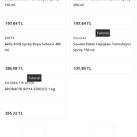
150 ml.
200 ml.
197,84 TL
197,84 TL
Tükendi
AKFİX
Soudal
Akfix A108 Sprey Boya Sökücü 400
Soudal Etiket Yapışkan Temizleyici
ml.
Sprey 150 ml.
286,08 TL
131,89 TL
Tükendi
AROMATİK BOYA
AROMATİK BOYA SÖKÜCÜ 1 kg
355,22 TL