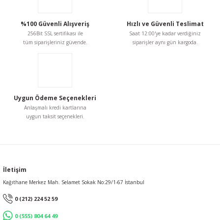
%100 Güvenli Alışveriş
Hızlı ve Güvenli Teslimat
256Bit SSL sertifikası ile
Saat 12:00'ye kadar verdiğiniz
tüm siparişleriniz güvende.
siparişler aynı gün kargoda.
Uygun Ödeme Seçenekleri
Anlaşmalı kredi kartlarına
uygun taksit seçenekleri.
İletişim
Kağıthane Merkez Mah. Selamet Sokak No:29/1-67 İstanbul
0 (212) 224 52 59
0 (555) 804 64 49