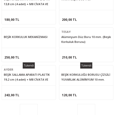
13,8 cm (4 adet) + M8 CİVATA VE
SOMUNLARI
180,00 TL
200,00 TL
TESAY
BEŞİK KORKULUK MEKANİZMASI
Alüminyum Düz Boru 10 mm. (Beşik
Korkuluk Borusu)
250,00 TL
210,00 TL
Tükendi
Tükendi
AYDER
BEŞİK SALLAMA APARATI PLASTİK
BEŞİK KORKULUĞU BORUSU ÇİZGİLİ
19,2 cm (4 adet) + M8 CİVATA VE
YUVARLAK ALÜMİNYUM 10 mm.
SOMUNLARI
243,00 TL
120,00 TL