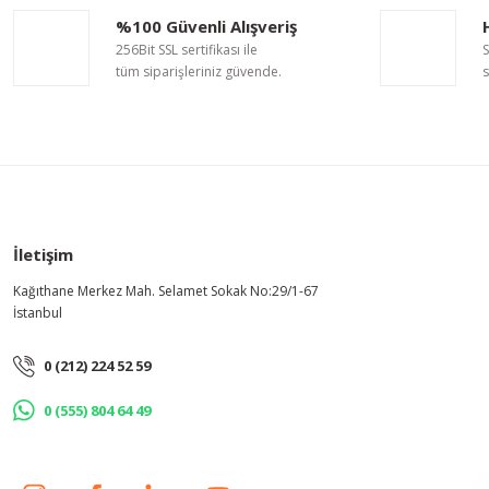
%100 Güvenli Alışveriş
256Bit SSL sertifikası ile
S
tüm siparişleriniz güvende.
s
1.683,63 TL
İletişim
Kağıthane Merkez Mah. Selamet Sokak No:29/1-67
İstanbul
0 (212) 224 52 59
0 (555) 804 64 49