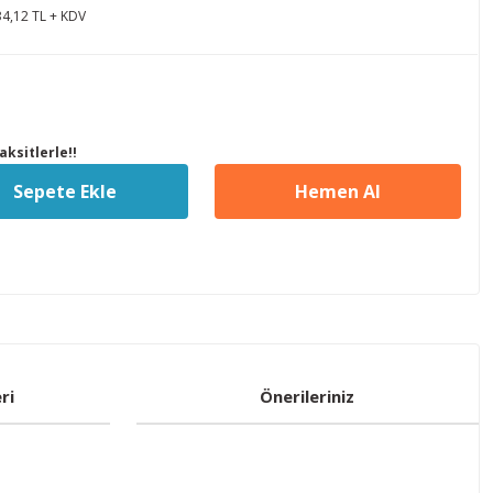
34,12 TL + KDV
ksitlerle!!
Sepete Ekle
Hemen Al
ri
Önerileriniz