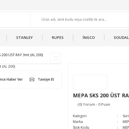
STANLEY
RUPES
İNGCO
SOUDAL
 200 ÜST RAY 3mt (AL 200)
ünce Haber Ver
Tavsiye Et
MEPA SKS 200 ÜST RA
(0) Yorum - 0 Puan
Kategori
Sür
Marka
ME
Stok Kodu
MEP