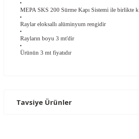
MEPA SKS 200 Sürme Kapı Sistemi ile birlikte ku
Raylar eloksallı alüminyum rengidir
Rayların boyu 3 mt'dir
Ürünün 3 mt fiyatıdır
Bu ürünün fiyat bilgisi, resim, ürün açıklamalarında ve diğer ko
Görüş ve önerileriniz için teşekkür ederiz.
Ürün resmi kalitesiz, bozuk veya görüntülenemiyor.
Tavsiye Ürünler
Ürün açıklamasında eksik bilgiler bulunuyor.
Ürün bilgilerinde hatalar bulunuyor.
Ürün fiyatı diğer sitelerden daha pahalı.
MEPA
Bu ürüne benzer farklı alternatifler olmalı.
MEPA SKS 200 SÜRME KAPI SİSTEMİ (RAY HARİÇ)