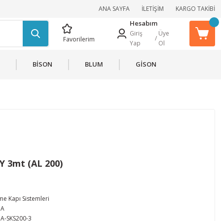
ANA SAYFA
İLETİŞİM
KARGO TAKİBİ
Hesabım
Giriş
Üye
/
Favorilerim
Yap
Ol
BİSON
BLUM
GİSON
Y 3mt (AL 200)
me Kapı Sistemleri
PA
A-SKS200-3