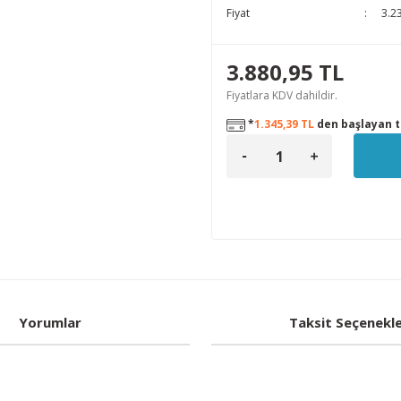
Fiyat
3.2
3.880,95 TL
Fiyatlara KDV dahildir.
*
1.345,39 TL
den başlayan ta
Yorumlar
Taksit Seçenekle