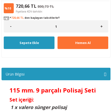
720,66 TL
800,73 TL
%10
Fiyatlara KDV dahildir.
*
720,66 TL
den başlayan taksitlerle!!
Sepete Ekle
Hemen Al
Ürün Bilgisi
115 mm. 9 parçalı Polisaj Seti
Set içeriği:
1 x valero sünger polisaj