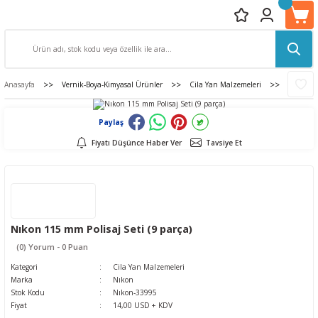
Anasayfa
Vernik-Boya-Kimyasal Ürünler
Cila Yan Malzemeleri
Nıkon 11
Paylaş
Fiyatı Düşünce Haber Ver
Tavsiye Et
Nıkon 115 mm Polisaj Seti (9 parça)
(0) Yorum - 0 Puan
Kategori
Cila Yan Malzemeleri
Marka
Nıkon
Stok Kodu
Nıkon-33995
Fiyat
14,00 USD + KDV