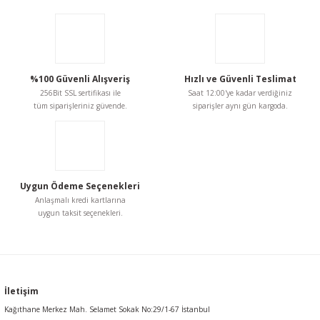
kullanarak tarafımıza iletebilirsiniz.
Görüş ve önerileriniz için teşekkür ederiz.
Ürün resmi kalitesiz, bozuk veya görüntülenemiyor.
Ürün açıklamasında eksik bilgiler bulunuyor.
%100 Güvenli Alışveriş
Hızlı ve Güvenli Teslimat
256Bit SSL sertifikası ile
Saat 12:00'ye kadar verdiğiniz
Ürün bilgilerinde hatalar bulunuyor.
tüm siparişleriniz güvende.
siparişler aynı gün kargoda.
Ürün fiyatı diğer sitelerden daha pahalı.
Bu ürüne benzer farklı alternatifler olmalı.
Uygun Ödeme Seçenekleri
Anlaşmalı kredi kartlarına
uygun taksit seçenekleri.
Gönder
İletişim
Kağıthane Merkez Mah. Selamet Sokak No:29/1-67 İstanbul