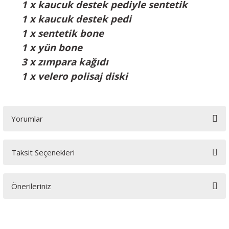
1 x kaucuk destek pediyle sentetik
1 x kaucuk destek pedi
1 x sentetik bone
1 x yün bone
3 x zımpara kağıdı
1 x velero polisaj diski
Yorumlar
Taksit Seçenekleri
Bu ürüne ilk yorumu siz yapın!
Önerileriniz
Yorum Yaz
Bu ürünün fiyat bilgisi, resim, ürün açıklamalarında ve diğer
konularda yetersiz gördüğünüz noktaları öneri formunu