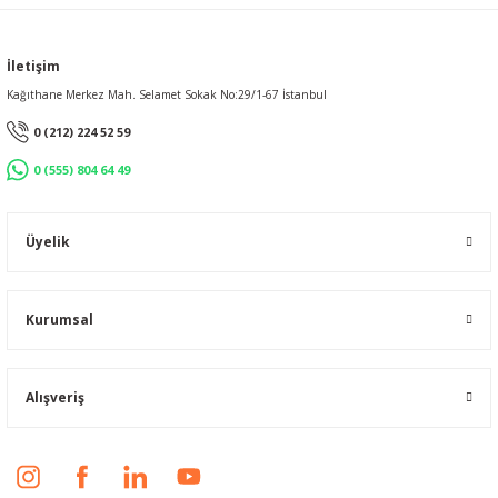
İletişim
Kağıthane Merkez Mah. Selamet Sokak No:29/1-67 İstanbul
0 (212) 224 52 59
0 (555) 804 64 49
Üyelik
Kurumsal
Alışveriş