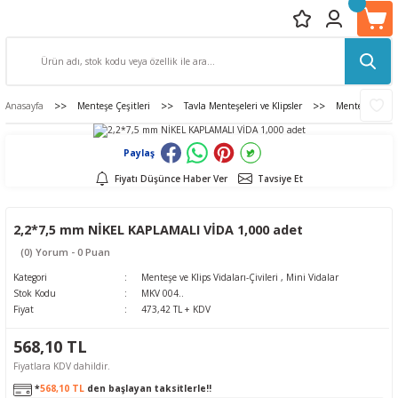
Anasayfa
Menteşe Çeşitleri
Tavla Menteşeleri ve Klipsler
Menteşe ve Klip
Paylaş
Fiyatı Düşünce Haber Ver
Tavsiye Et
2,2*7,5 mm NİKEL KAPLAMALI VİDA 1,000 adet
(0) Yorum - 0 Puan
Kategori
Menteşe ve Klips Vidaları-Çivileri
,
Mini Vidalar
Stok Kodu
MKV 004..
Fiyat
473,42 TL + KDV
568,10 TL
Fiyatlara KDV dahildir.
*
568,10 TL
den başlayan taksitlerle!!