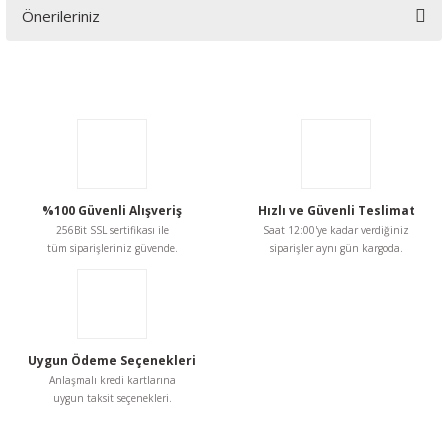
Önerileriniz
Yorum Yaz
Bu ürünün fiyat bilgisi, resim, ürün açıklamalarında ve diğer
konularda yetersiz gördüğünüz noktaları öneri formunu
kullanarak tarafımıza iletebilirsiniz.
Görüş ve önerileriniz için teşekkür ederiz.
Ürün resmi kalitesiz, bozuk veya görüntülenemiyor.
Ürün açıklamasında eksik bilgiler bulunuyor.
%100 Güvenli Alışveriş
Hızlı ve Güvenli Teslimat
256Bit SSL sertifikası ile
Saat 12:00'ye kadar verdiğiniz
Ürün bilgilerinde hatalar bulunuyor.
tüm siparişleriniz güvende.
siparişler aynı gün kargoda.
Ürün fiyatı diğer sitelerden daha pahalı.
Bu ürüne benzer farklı alternatifler olmalı.
Uygun Ödeme Seçenekleri
Anlaşmalı kredi kartlarına
uygun taksit seçenekleri.
Gönder