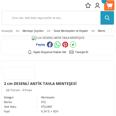
Anasayfa
Menteşe Çeşitleri
Tavla Menteşeleri ve Klipsler
Menteşeler
Paylaş
Fiyatı Düşünce Haber Ver
Tavsiye Et
2 cm DESENLİ ANTİK TAVLA MENTEŞESİ
(0) Yorum - 0 Puan
Kategori
Menteşeler
Marka
RTŞ
Stok Kodu
RTŞ2ANT
Fiyat
9,34 TL + KDV