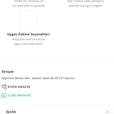
256Bit SSL sertifikası ile
Saat 12:00'ye kadar verdiğiniz
tüm siparişleriniz güvende.
siparişler aynı gün kargoda.
MİNİ ÇİVİ 7 mm SİYAH KAPLAMA BAŞLI 100 gr
Gönder
363,11 TL
Uygun Ödeme Seçenekleri
Anlaşmalı kredi kartlarına
uygun taksit seçenekleri.
İletişim
Kağıthane Merkez Mah. Selamet Sokak No:29/1-67 İstanbul
0 (212) 224 52 59
0 (555) 804 64 49
Üyelik