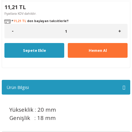
11,21 TL
Fiyatlara KDV dahildir.
*
11,21 TL
den başlayan taksitlerle!!
Sepete Ekle
Hemen Al
Ürün Bilgisi
Yükseklik : 20 mm
Genişlik : 18 mm