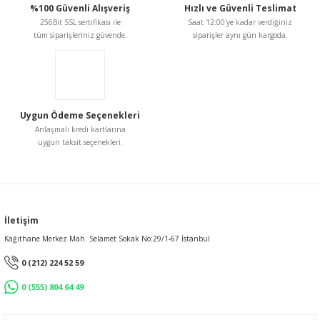
Ürün açıklamasında eksik bilgiler bulunuyor.
%100 Güvenli Alışveriş
Hızlı ve Güvenli Teslimat
256Bit SSL sertifikası ile
Saat 12:00'ye kadar verdiğiniz
Ürün bilgilerinde hatalar bulunuyor.
tüm siparişleriniz güvende.
siparişler aynı gün kargoda.
Ürün fiyatı diğer sitelerden daha pahalı.
Bu ürüne benzer farklı alternatifler olmalı.
Uygun Ödeme Seçenekleri
Anlaşmalı kredi kartlarına
uygun taksit seçenekleri.
Gönder
İletişim
Kağıthane Merkez Mah. Selamet Sokak No:29/1-67 İstanbul
0 (212) 224 52 59
0 (555) 804 64 49