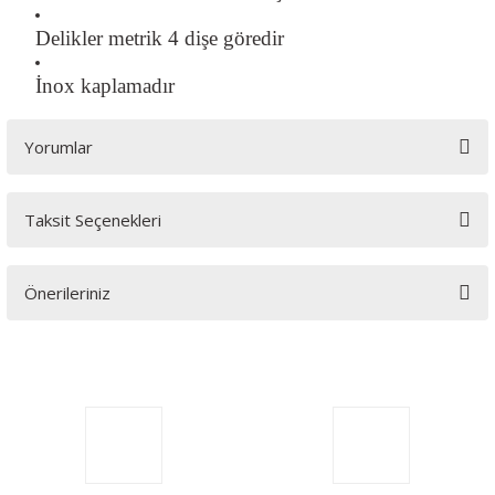
Delikler metrik 4 dişe göredir
İnox kaplamadır
Yorumlar
Taksit Seçenekleri
Bu ürüne ilk yorumu siz yapın!
Önerileriniz
Yorum Yaz
Bu ürünün fiyat bilgisi, resim, ürün açıklamalarında ve diğer
konularda yetersiz gördüğünüz noktaları öneri formunu
kullanarak tarafımıza iletebilirsiniz.
Görüş ve önerileriniz için teşekkür ederiz.
Ürün resmi kalitesiz, bozuk veya görüntülenemiyor.