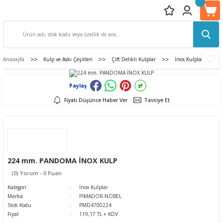
Anasayfa
Kulp ve Askı Çeşitleri
Çift Delikli Kulplar
İnox Kulplar
Paylaş
Fiyatı Düşünce Haber Ver
Tavsiye Et
224 mm. PANDOMA İNOX KULP
(0) Yorum - 0 Puan
Kategori
İnox Kulplar
Marka
PİMADOR-NOBEL
Stok Kodu
PMD4700224
Fiyat
119,17 TL + KDV