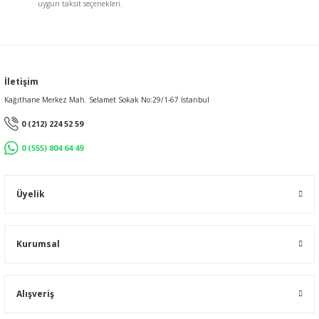
uygun taksit seçenekleri.
Gönder
İletişim
Kağıthane Merkez Mah. Selamet Sokak No:29/1-67 İstanbul
0 (212) 224 52 59
0 (555) 804 64 49
Üyelik
Kurumsal
Alışveriş