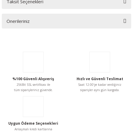
Taksit Seçenekleri
Bu ürüne ilk yorumu siz yapın!
Önerileriniz
Yorum Yaz
Bu ürünün fiyat bilgisi, resim, ürün açıklamalarında ve diğer
konularda yetersiz gördüğünüz noktaları öneri formunu
kullanarak tarafımıza iletebilirsiniz.
Görüş ve önerileriniz için teşekkür ederiz.
Ürün resmi kalitesiz, bozuk veya görüntülenemiyor.
Ürün açıklamasında eksik bilgiler bulunuyor.
%100 Güvenli Alışveriş
Hızlı ve Güvenli Teslimat
256Bit SSL sertifikası ile
Saat 12:00'ye kadar verdiğiniz
Ürün bilgilerinde hatalar bulunuyor.
tüm siparişleriniz güvende.
siparişler aynı gün kargoda.
Ürün fiyatı diğer sitelerden daha pahalı.
Bu ürüne benzer farklı alternatifler olmalı.
Uygun Ödeme Seçenekleri
Anlaşmalı kredi kartlarına