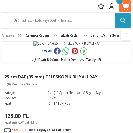
Anasayfa
Çekmece Rayları
Bilyalı Raylar
Dar Çift Açılım (Teleskopik) Bil
Paylaş
Fiyatı Düşünce Haber Ver
Tavsiye Et
25 cm DAR(35 mm) TELESKOPİK BİLYALI RAY
(0) Yorum - 0 Puan
Kategori
Dar Çift Açılım (Teleskopik) Bilyalı Raylar
Stok Kodu
T35-25
Fiyat
104,17 TL + KDV
125,00 TL
Fiyatlara KDV dahildir.
*
125,00 TL
den başlayan taksitlerle!!