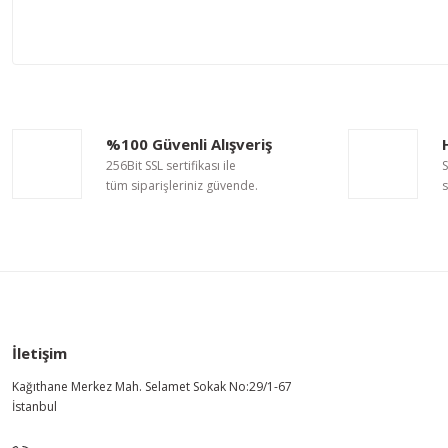
Bu ürünün fiyat bilgisi, resim, ürün açıklamalarında ve diğer ko
Görüş ve önerileriniz için teşekkür ederiz.
Ürün resmi kalitesiz, bozuk veya görüntülenemiyor.
%100 Güvenli Alışveriş
Ürün açıklamasında eksik bilgiler bulunuyor.
256Bit SSL sertifikası ile
S
Ürün bilgilerinde hatalar bulunuyor.
tüm siparişleriniz güvende.
s
Ürün fiyatı diğer sitelerden daha pahalı.
Bu ürüne benzer farklı alternatifler olmalı.
İletişim
Kağıthane Merkez Mah. Selamet Sokak No:29/1-67
İstanbul