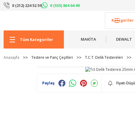
0 (212) 224 52 59
0 (555) 804 64 49
MAKİTA
DEWALT
Tüm Kategoriler
Anasayfa
Testere ve Panç Çeşitleri
T.C.T. Delik Testereleri
Paylaş
Fiyatı Düş