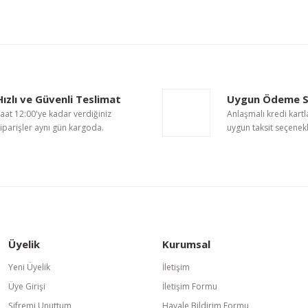
nularda yetersiz gördüğünüz noktaları öneri formunu kullanarak tarafımıza i
Bu ürüne ilk yorumu siz yapın!
Hızlı ve Güvenli Teslimat
Uygun Ödeme S
Yorum Yaz
aat 12:00'ye kadar verdiğiniz
Anlaşmalı kredi kartl
iparişler aynı gün kargoda.
uygun taksit seçenekl
Üyelik
Kurumsal
Gönder
Yeni Üyelik
İletişim
Üye Girişi
İletişim Formu
Şifremi Unuttum
Havale Bildirim Formu