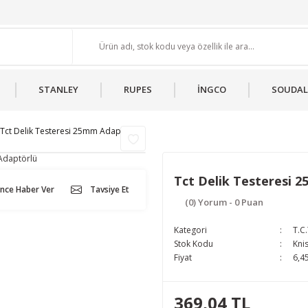
STANLEY
RUPES
İNGCO
SOUDAL
Tct Delik Testeresi 25mm Adaptörlü
Tct Delik Testeresi 
ünce Haber Ver
Tavsiye Et
(0) Yorum - 0 Puan
Kategori
T.C.
Stok Kodu
Kni
Fiyat
6,4
369,04 TL