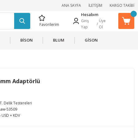
ANA SAYFA
İLETİŞİM
KARGO TAKİBİ
Hesabım
Giriş
Üye
/
Favorilerim
Yap
Ol
BİSON
BLUM
GİSON
25mm Adaptörlü
T. Delik Testereleri
saw-53509
5 USD + KDV