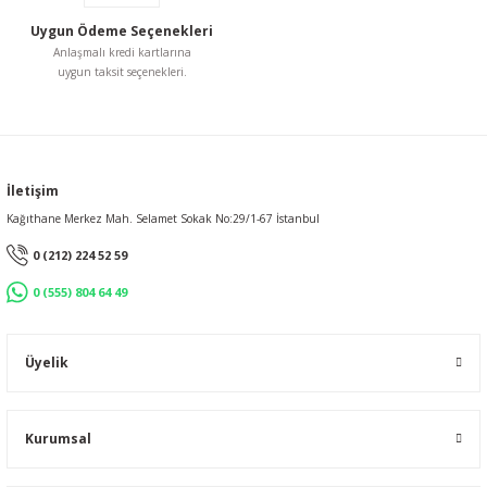
Uygun Ödeme Seçenekleri
Anlaşmalı kredi kartlarına
uygun taksit seçenekleri.
Gönder
İletişim
Kağıthane Merkez Mah. Selamet Sokak No:29/1-67 İstanbul
0 (212) 224 52 59
0 (555) 804 64 49
Üyelik
Kurumsal