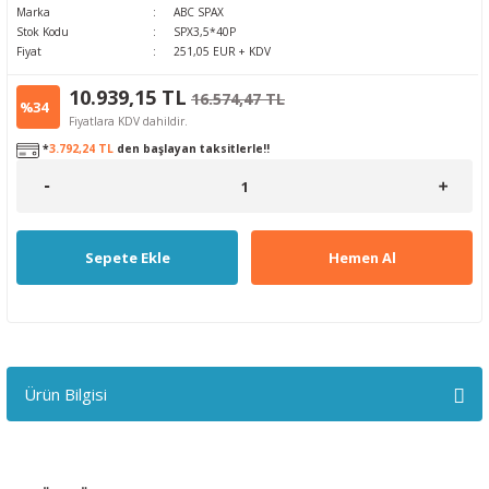
Marka
ABC SPAX
Stok Kodu
SPX3,5*40P
Fiyat
251,05 EUR + KDV
10.939,15 TL
16.574,47 TL
%34
Fiyatlara KDV dahildir.
*
3.792,24 TL
den başlayan taksitlerle!!
Sepete Ekle
Hemen Al
Ürün Bilgisi