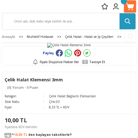
Anasayfa
Muhtelif Hırdavat
Çelik Halat - Halat ve İp Çeşitleri
Çelik Ha
Paylaş
Fiyatı Düşünce Haber Ver
Tavsiye Et
Çelik Halat Klemensi 3mm
(0) Yorum - 0 Puan
Kategori
Çelik Halat Bağlantı Elemanları
Stok Kodu
Çhk-03
Fiyat
8,33 TL + KDV
10,00 TL
Fiyatlara KDV dahildir.
*
10,00 TL
den başlayan taksitlerle!!