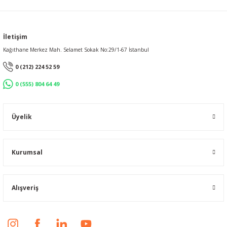
İletişim
Kağıthane Merkez Mah. Selamet Sokak No:29/1-67 İstanbul
0 (212) 224 52 59
0 (555) 804 64 49
Üyelik
Kurumsal
Alışveriş