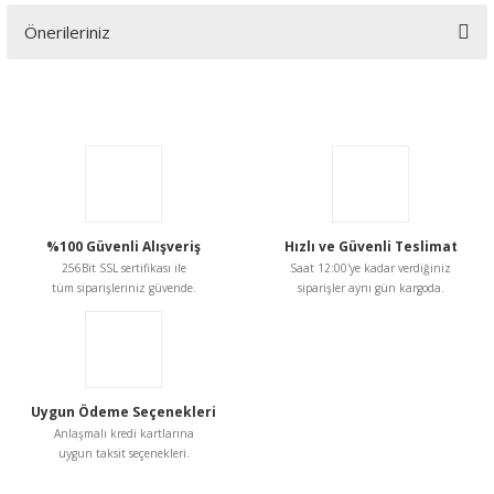
Önerileriniz
Yorum Yaz
Bu ürünün fiyat bilgisi, resim, ürün açıklamalarında ve diğer
konularda yetersiz gördüğünüz noktaları öneri formunu
kullanarak tarafımıza iletebilirsiniz.
Görüş ve önerileriniz için teşekkür ederiz.
Ürün resmi kalitesiz, bozuk veya görüntülenemiyor.
Ürün açıklamasında eksik bilgiler bulunuyor.
%100 Güvenli Alışveriş
Hızlı ve Güvenli Teslimat
256Bit SSL sertifikası ile
Saat 12:00'ye kadar verdiğiniz
Ürün bilgilerinde hatalar bulunuyor.
tüm siparişleriniz güvende.
siparişler aynı gün kargoda.
Ürün fiyatı diğer sitelerden daha pahalı.
Bu ürüne benzer farklı alternatifler olmalı.
Uygun Ödeme Seçenekleri
Anlaşmalı kredi kartlarına
uygun taksit seçenekleri.
Gönder