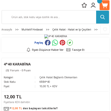
Anasayfa
Muhtelif Hırdavat
Çelik Halat - Halat ve İp Çeşitleri
Çelik Ha
Paylaş
Fiyatı Düşünce Haber Ver
Tavsiye Et
4*40 KARABİNA
(0) Yorum - 0 Puan
Kategori
Çelik Halat Bağlantı Elemanları
Stok Kodu
KRB4*40
Fiyat
10,00 TL + KDV
12,00 TL
Fiyatlara KDV dahildir.
*
12,00 TL
den başlayan taksitlerle!!