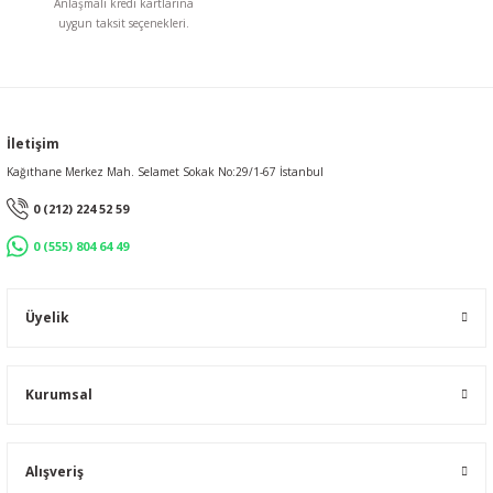
Anlaşmalı kredi kartlarına
uygun taksit seçenekleri.
Gönder
İletişim
Kağıthane Merkez Mah. Selamet Sokak No:29/1-67 İstanbul
0 (212) 224 52 59
0 (555) 804 64 49
Üyelik
Kurumsal
Alışveriş