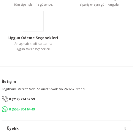
Ürün bilgilerinde hatalar bulunuyor.
tüm siparişleriniz güvende.
siparişler aynı gün kargoda.
Ürün fiyatı diğer sitelerden daha pahalı.
Bu ürüne benzer farklı alternatifler olmalı.
Uygun Ödeme Seçenekleri
Anlaşmalı kredi kartlarına
uygun taksit seçenekleri.
Gönder
İletişim
Kağıthane Merkez Mah. Selamet Sokak No:29/1-67 İstanbul
0 (212) 224 52 59
0 (555) 804 64 49
Üyelik