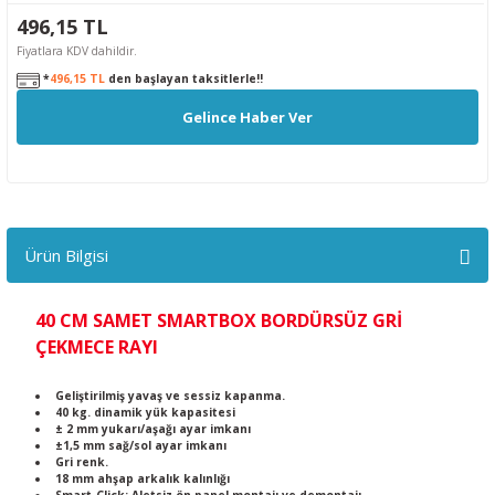
496,15 TL
Fiyatlara KDV dahildir.
*
496,15 TL
den başlayan taksitlerle!!
Gelince Haber Ver
Ürün Bilgisi
40 CM SAMET SMARTBOX BORDÜRSÜZ GRİ
ÇEKMECE RAYI
Geliştirilmiş yavaş ve sessiz kapanma.
40 kg. dinamik yük kapasitesi
± 2 mm yukarı/aşağı ayar imkanı
±1,5 mm sağ/sol ayar imkanı
Gri renk.
18 mm ahşap arkalık kalınlığı