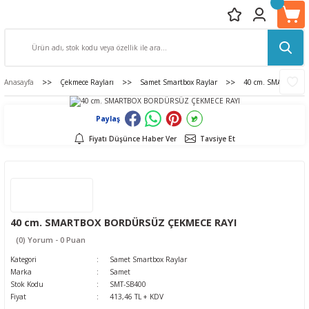
Anasayfa
Çekmece Rayları
Samet Smartbox Raylar
40 cm. SMARTBOX
Paylaş
Fiyatı Düşünce Haber Ver
Tavsiye Et
40 cm. SMARTBOX BORDÜRSÜZ ÇEKMECE RAYI
(0) Yorum - 0 Puan
Kategori
Samet Smartbox Raylar
Marka
Samet
Stok Kodu
SMT-SB400
Fiyat
413,46 TL + KDV