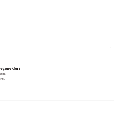
letebilirsiniz.
eçenekleri
arına
eri.