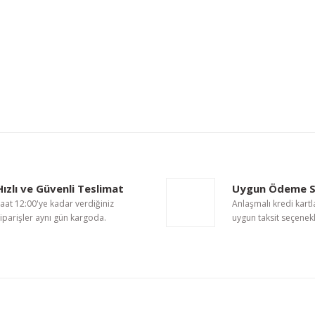
nularda yetersiz gördüğünüz noktaları öneri formunu kullanarak tarafımıza i
Bu ürüne ilk yorumu siz yapın!
Hızlı ve Güvenli Teslimat
Uygun Ödeme S
Yorum Yaz
aat 12:00'ye kadar verdiğiniz
Anlaşmalı kredi kartl
iparişler aynı gün kargoda.
uygun taksit seçenekl