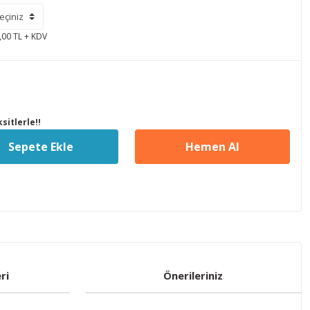
,00 TL + KDV
sitlerle!!
Sepete Ekle
Hemen Al
ri
Önerileriniz