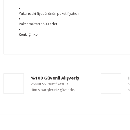
Yukarıdaki fiyat ürünün paket fiyatıdır
Paket miktarı : 500 adet
Renk: Çinko
Bu ürünün fiyat bilgisi, resim, ürün açıklamalarında ve diğer ko
Görüş ve önerileriniz için teşekkür ederiz.
Ürün resmi kalitesiz, bozuk veya görüntülenemiyor.
%100 Güvenli Alışveriş
Ürün açıklamasında eksik bilgiler bulunuyor.
256Bit SSL sertifikası ile
S
Ürün bilgilerinde hatalar bulunuyor.
tüm siparişleriniz güvende.
s
Ürün fiyatı diğer sitelerden daha pahalı.
Bu ürüne benzer farklı alternatifler olmalı.