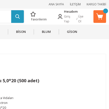
ANA SAYFA
İLETİŞİM
KARGO TAKİBİ
Hesabım
Giriş
Üye
/
Favorilerim
Yap
Ol
BİSON
BLUM
GİSON
ı 5,0*20 (500 adet)
a Vidaları
ectron
 5*20