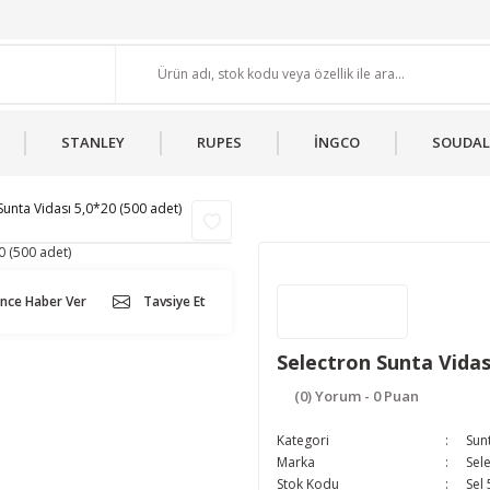
STANLEY
RUPES
İNGCO
SOUDAL
Sunta Vidası 5,0*20 (500 adet)
ünce Haber Ver
Tavsiye Et
Selectron Sunta Vidas
(0) Yorum - 0 Puan
Kategori
Sunt
Marka
Sel
Stok Kodu
Sel