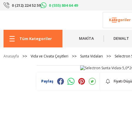
0 (212) 224 52 59
0 (555) 804 64 49
MAKİTA
DEWALT
Tüm Kategoriler
Anasayfa
Vida ve Civata Çeşitleri
Sunta Vidaları
Selectron 
Paylaş
Fiyatı Düş