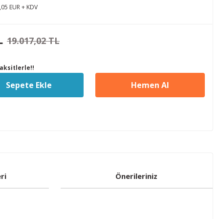
,05 EUR + KDV
L
19.017,02 TL
ksitlerle!!
Sepete Ekle
Hemen Al
ri
Önerileriniz