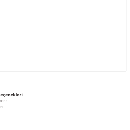
letebilirsiniz.
eçenekleri
arına
eri.