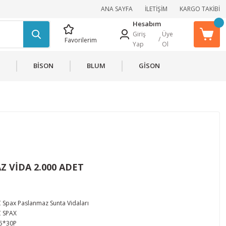
ANA SAYFA
İLETİŞİM
KARGO TAKİBİ
Hesabım
Giriş
Üye
/
Favorilerim
Yap
Ol
BİSON
BLUM
GİSON
Z VİDA 2.000 ADET
 Spax Paslanmaz Sunta Vidaları
 SPAX
5*30P