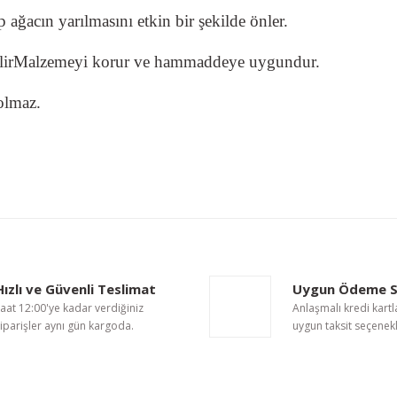
ağacın yarılmasını etkin bir şekilde önler.
ir
Malzemeyi korur ve hammaddeye uygundur.
olmaz.
nularda yetersiz gördüğünüz noktaları öneri formunu kullanarak tarafımıza i
Bu ürüne ilk yorumu siz yapın!
Hızlı ve Güvenli Teslimat
Uygun Ödeme S
Yorum Yaz
aat 12:00'ye kadar verdiğiniz
Anlaşmalı kredi kartl
iparişler aynı gün kargoda.
uygun taksit seçenekl