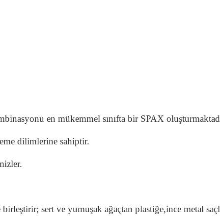
kombinasyonu en mükemmel sınıfta bir SPAX oluşturmaktadı
e dilimlerine sahiptir.
mizler.
irleştirir; sert ve yumuşak ağaçtan plastiğe,ince metal saçl