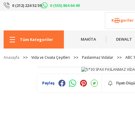
0 (212) 224 52 59
0 (555) 804 64 49
MAKİTA
DEWALT
Tüm Kategoriler
Anasayfa
Vida ve Civata Çeşitleri
Paslanmaz Vidalar
ABC S
Paylaş
Fiyatı Düş