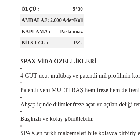
ÖLÇÜ :
5*30
AMBALAJ
:
2.000 Adet/Koli
KAPLAMA
:
Paslanmaz
BİTS UCU
:
PZ2
SPAX VİDA ÖZELLİKLERİ
4 CUT ucu, multibaş ve patentli mil profilinin 
Patentli yeni MULTI BAŞ hem freze hem de frenlem
Ahşap içinde dilimler,freze açar ve açılan deliği te
Baş,hızlı ve kolay gömülebilir.
SPAX,en farklı malzemeleri bile kolayca birbiriyle b