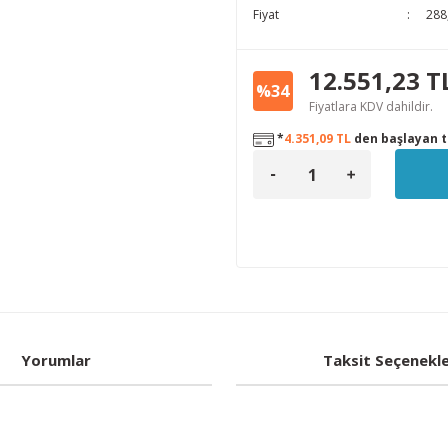
Fiyat
288
12.551,23 T
%34
Fiyatlara KDV dahildir.
*
4.351,09 TL
den başlayan ta
Yorumlar
Taksit Seçenekle