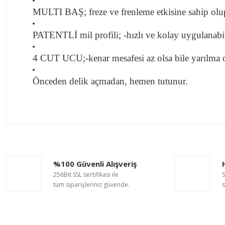
MULTI BAŞ; freze ve frenleme etkisine sahip olup 
PATENTLİ mil profili; -hızlı ve kolay uygulanabil
4 CUT UCU;-kenar mesafesi az olsa bile yarılma 
Önceden delik açmadan, hemen tutunur.
Bu ürünün fiyat bilgisi, resim, ürün açıklamalarında ve diğer ko
Görüş ve önerileriniz için teşekkür ederiz.
Ürün resmi kalitesiz, bozuk veya görüntülenemiyor.
%100 Güvenli Alışveriş
Ürün açıklamasında eksik bilgiler bulunuyor.
256Bit SSL sertifikası ile
S
Ürün bilgilerinde hatalar bulunuyor.
tüm siparişleriniz güvende.
s
Ürün fiyatı diğer sitelerden daha pahalı.
Bu ürüne benzer farklı alternatifler olmalı.