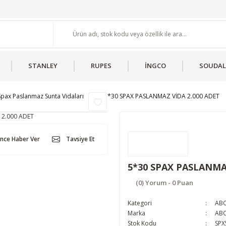
STANLEY
RUPES
İNGCO
SOUDAL
pax Paslanmaz Sunta Vidaları
5*30 SPAX PASLANMAZ VİDA 2.000 ADET
ünce Haber Ver
Tavsiye Et
5*30 SPAX PASLANMA
(0) Yorum - 0 Puan
Kategori
ABC
Marka
ABC
Stok Kodu
SPX