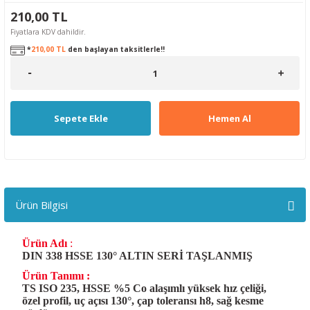
210,00 TL
Fiyatlara KDV dahildir.
*
210,00 TL
den başlayan taksitlerle!!
Sepete Ekle
Hemen Al
Ürün Bilgisi
Ürün Adı
:
DIN 338 HSSE 130° ALTIN SERİ TAŞLANMIŞ
Ürün Tanımı :
TS ISO 235, HSSE %5 Co alaşımlı yüksek hız çeliği,
özel profil, uç açısı 130°, çap toleransı h8, sağ kesme