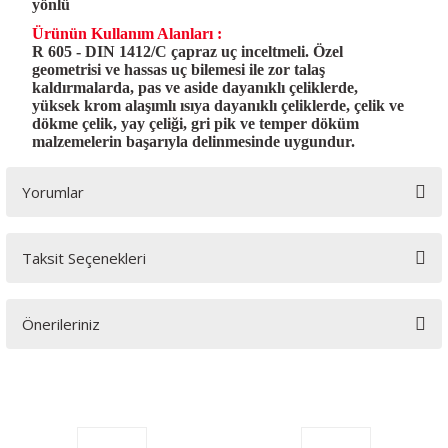
yönlü
Ürünün Kullanım Alanları :
R 605 - DIN 1412/C çapraz uç inceltmeli. Özel
geometrisi ve hassas uç bilemesi ile zor talaş
kaldırmalarda, pas ve aside dayanıklı çeliklerde,
yüksek krom alaşımlı ısıya dayanıklı çeliklerde, çelik ve
dökme çelik, yay çeliği, gri pik ve temper döküm
malzemelerin başarıyla delinmesinde uygundur.
Yorumlar
Taksit Seçenekleri
Bu ürüne ilk yorumu siz yapın!
Önerileriniz
Yorum Yaz
Bu ürünün fiyat bilgisi, resim, ürün açıklamalarında ve diğer
konularda yetersiz gördüğünüz noktaları öneri formunu
kullanarak tarafımıza iletebilirsiniz.
Görüş ve önerileriniz için teşekkür ederiz.