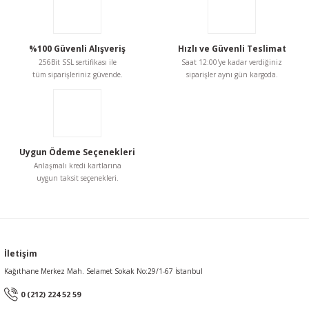
Ürün resmi kalitesiz, bozuk veya görüntülenemiyor.
Ürün açıklamasında eksik bilgiler bulunuyor.
%100 Güvenli Alışveriş
Hızlı ve Güvenli Teslimat
256Bit SSL sertifikası ile
Saat 12:00'ye kadar verdiğiniz
Ürün bilgilerinde hatalar bulunuyor.
tüm siparişleriniz güvende.
siparişler aynı gün kargoda.
Ürün fiyatı diğer sitelerden daha pahalı.
Bu ürüne benzer farklı alternatifler olmalı.
Uygun Ödeme Seçenekleri
Anlaşmalı kredi kartlarına
uygun taksit seçenekleri.
Gönder
İletişim
Kağıthane Merkez Mah. Selamet Sokak No:29/1-67 İstanbul
0 (212) 224 52 59