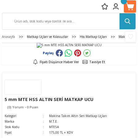
Anasayfa
Matkap Uçları ve Kılavuzlar
Hss Matkap Uçları
Makina Takım
Paylaş
Fiyatı Düşünce Haber Ver
Tavsiye Et
5 mm MTE HSS ALTIN SERİ MATKAP UCU
(0) Yorum - 0 Puan
Kategori
Makina Takım Altın Seri Matkap Uçları
Marka
M.T.E.
Stok Kodu
MTE5A
Fiyat
175,00 TL + KDV