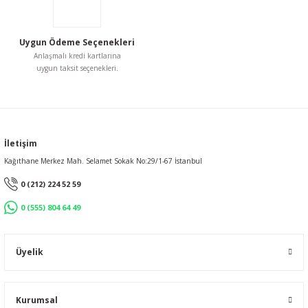
Uygun Ödeme Seçenekleri
Anlaşmalı kredi kartlarına
uygun taksit seçenekleri.
Gönder
İletişim
Kağıthane Merkez Mah. Selamet Sokak No:29/1-67 İstanbul
0 (212) 224 52 59
0 (555) 804 64 49
Üyelik
Kurumsal