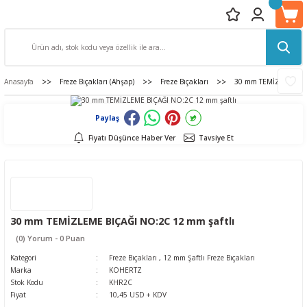
Anasayfa
Freze Bıçakları (Ahşap)
Freze Bıçakları
30 mm TEMİZLEME BIÇ
Paylaş
Fiyatı Düşünce Haber Ver
Tavsiye Et
30 mm TEMİZLEME BIÇAĞI NO:2C 12 mm şaftlı
(0) Yorum - 0 Puan
Kategori
Freze Bıçakları
,
12 mm Şaftlı Freze Bıçakları
Marka
KOHERTZ
Stok Kodu
KHR2C
Fiyat
10,45 USD + KDV