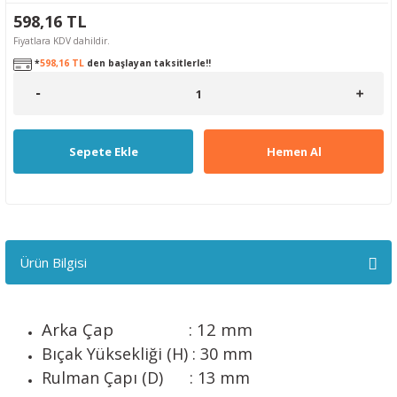
598,16 TL
Fiyatlara KDV dahildir.
*
598,16 TL
den başlayan taksitlerle!!
Sepete Ekle
Hemen Al
Ürün Bilgisi
Arka Çap : 12 mm
Bıçak Yüksekliği (H) : 30 mm
Rulman Çapı (D) : 13 mm