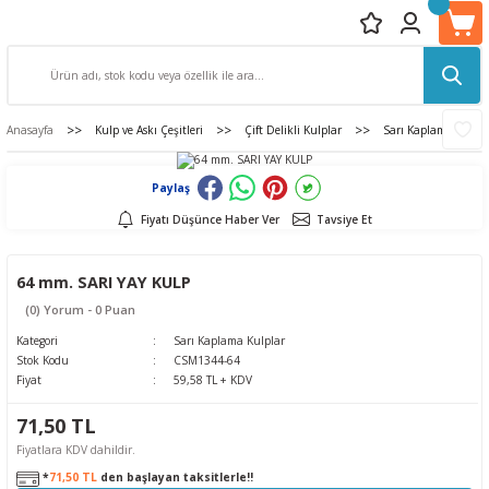
Anasayfa
Kulp ve Askı Çeşitleri
Çift Delikli Kulplar
Sarı Kaplama Kulpla
Paylaş
Fiyatı Düşünce Haber Ver
Tavsiye Et
64 mm. SARI YAY KULP
(0) Yorum - 0 Puan
Kategori
Sarı Kaplama Kulplar
Stok Kodu
CSM1344-64
Fiyat
59,58 TL + KDV
71,50 TL
Fiyatlara KDV dahildir.
*
71,50 TL
den başlayan taksitlerle!!