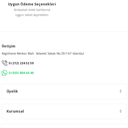
Uygun Ödeme Seçenekleri
Anlaşmalı kredi kartlarına
uygun taksit seçenekleri.
Gönder
İletişim
Kağıthane Merkez Mah. Selamet Sokak No:29/1-67 İstanbul
0 (212) 224 52 59
0 (555) 804 64 49
Üyelik
Kurumsal