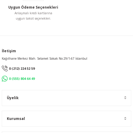
Uygun Ödeme Seçenekleri
Anlaşmalı kredi kartlarına
uygun taksit seçenekleri.
Gönder
İletişim
Kağıthane Merkez Mah. Selamet Sokak No:29/1-67 İstanbul
0 (212) 224 52 59
0 (555) 804 64 49
Üyelik
Kurumsal