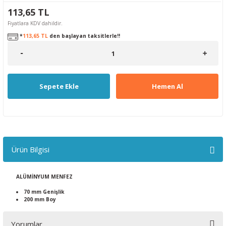
113,65 TL
Fiyatlara KDV dahildir.
*
113,65 TL
den başlayan taksitlerle!!
Sepete Ekle
Hemen Al
Ürün Bilgisi
ALÜMİNYUM MENFEZ
70 mm Genişlik
200 mm Boy
Yorumlar