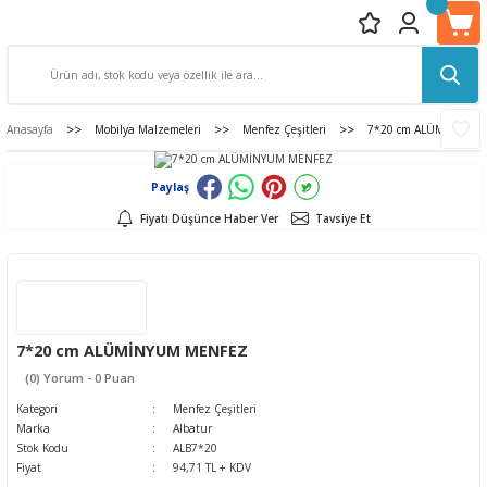
Anasayfa
Mobilya Malzemeleri
Menfez Çeşitleri
7*20 cm ALÜMİNYUM
Paylaş
Fiyatı Düşünce Haber Ver
Tavsiye Et
7*20 cm ALÜMİNYUM MENFEZ
(0) Yorum - 0 Puan
Kategori
Menfez Çeşitleri
Marka
Albatur
Stok Kodu
ALB7*20
Fiyat
94,71 TL + KDV