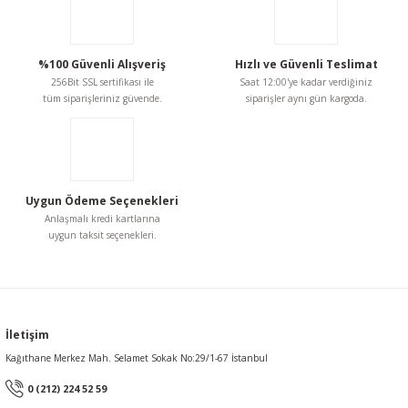
Ürün resmi kalitesiz, bozuk veya görüntülenemiyor.
Ürün açıklamasında eksik bilgiler bulunuyor.
%100 Güvenli Alışveriş
Hızlı ve Güvenli Teslimat
256Bit SSL sertifikası ile
Saat 12:00'ye kadar verdiğiniz
Ürün bilgilerinde hatalar bulunuyor.
tüm siparişleriniz güvende.
siparişler aynı gün kargoda.
Ürün fiyatı diğer sitelerden daha pahalı.
Bu ürüne benzer farklı alternatifler olmalı.
Uygun Ödeme Seçenekleri
Anlaşmalı kredi kartlarına
uygun taksit seçenekleri.
Gönder
İletişim
Kağıthane Merkez Mah. Selamet Sokak No:29/1-67 İstanbul
0 (212) 224 52 59