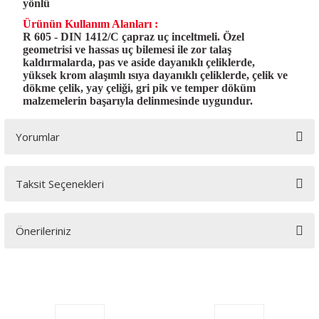
yönlü
Ürünün Kullanım Alanları :
R 605 - DIN 1412/C çapraz uç inceltmeli. Özel
geometrisi ve hassas uç bilemesi ile zor talaş
kaldırmalarda, pas ve aside dayanıklı çeliklerde,
yüksek krom alaşımlı ısıya dayanıklı çeliklerde, çelik ve
dökme çelik, yay çeliği, gri pik ve temper döküm
malzemelerin başarıyla delinmesinde uygundur.
Yorumlar
Taksit Seçenekleri
Bu ürüne ilk yorumu siz yapın!
Önerileriniz
Yorum Yaz
Bu ürünün fiyat bilgisi, resim, ürün açıklamalarında ve diğer
konularda yetersiz gördüğünüz noktaları öneri formunu
kullanarak tarafımıza iletebilirsiniz.
Görüş ve önerileriniz için teşekkür ederiz.