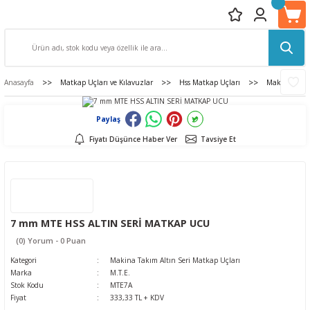
Anasayfa
Matkap Uçları ve Kılavuzlar
Hss Matkap Uçları
Makina Takım
Paylaş
Fiyatı Düşünce Haber Ver
Tavsiye Et
7 mm MTE HSS ALTIN SERİ MATKAP UCU
(0) Yorum - 0 Puan
Kategori
Makina Takım Altın Seri Matkap Uçları
Marka
M.T.E.
Stok Kodu
MTE7A
Fiyat
333,33 TL + KDV