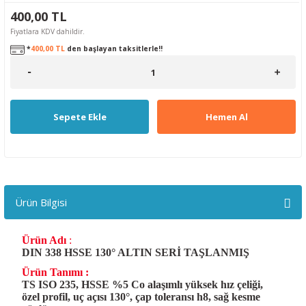
400,00 TL
Fiyatlara KDV dahildir.
*
400,00 TL
den başlayan taksitlerle!!
Sepete Ekle
Hemen Al
Ürün Bilgisi
Ürün Adı
:
DIN 338 HSSE 130° ALTIN SERİ TAŞLANMIŞ
Ürün Tanımı :
TS ISO 235, HSSE %5 Co alaşımlı yüksek hız çeliği,
özel profil, uç açısı 130°, çap toleransı h8, sağ kesme