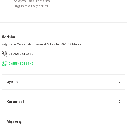
Anlaşmalı kredi kartlarına
uygun taksit seçenekleri.
Gönder
İletişim
Kağıthane Merkez Mah. Selamet Sokak No:29/1-67 İstanbul
0 (212) 224 52 59
0 (555) 804 64 49
Üyelik
Kurumsal
Alışveriş