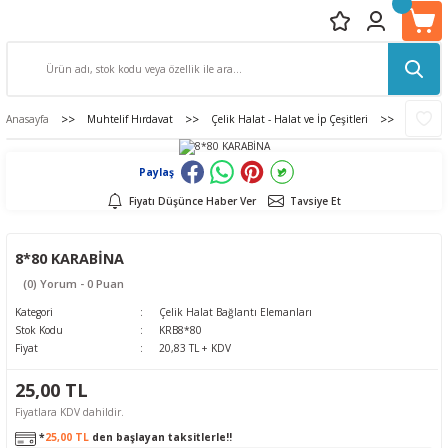
Anasayfa
Muhtelif Hırdavat
Çelik Halat - Halat ve İp Çeşitleri
Çelik Ha
Paylaş
Fiyatı Düşünce Haber Ver
Tavsiye Et
8*80 KARABİNA
(0) Yorum - 0 Puan
Kategori
Çelik Halat Bağlantı Elemanları
Stok Kodu
KRB8*80
Fiyat
20,83 TL + KDV
25,00 TL
Fiyatlara KDV dahildir.
*
25,00 TL
den başlayan taksitlerle!!