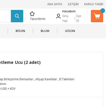
ANA SAYFA
İLETİŞİM
KARGO TAKİBİ
Hesabım
Giriş
Üye
/
Favorilerim
Yap
Ol
BİSON
BLUM
GİSON
etleme Ucu (2 adet)
ap Birleştirme Elemanları
,
Ahşap Kavelalar
,
El Takımları
-8mm
0 USD + KDV