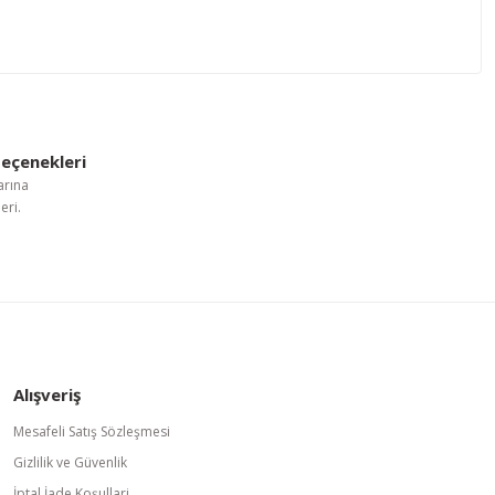
letebilirsiniz.
eçenekleri
arına
eri.
Alışveriş
Mesafeli Satış Sözleşmesi
Gizlilik ve Güvenlik
İptal İade Koşullari