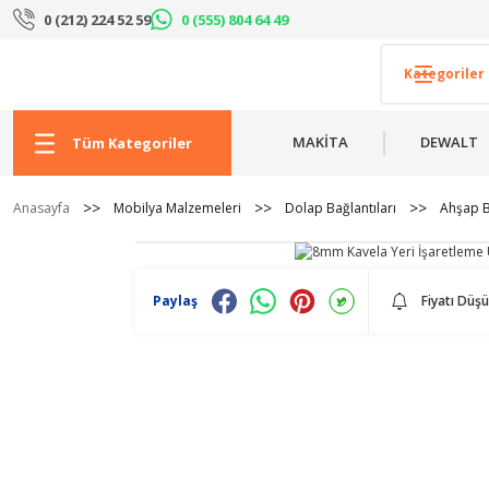
0 (212) 224 52 59
0 (555) 804 64 49
MAKİTA
DEWALT
Tüm Kategoriler
Anasayfa
Mobilya Malzemeleri
Dolap Bağlantıları
Ahşap B
Paylaş
Fiyatı Düş