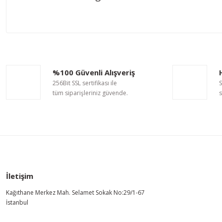
Bu ürünün fiyat bilgisi, resim, ürün açıklamalarında ve diğer ko
Görüş ve önerileriniz için teşekkür ederiz.
Ürün resmi kalitesiz, bozuk veya görüntülenemiyor.
%100 Güvenli Alışveriş
Ürün açıklamasında eksik bilgiler bulunuyor.
256Bit SSL sertifikası ile
S
Ürün bilgilerinde hatalar bulunuyor.
tüm siparişleriniz güvende.
s
Ürün fiyatı diğer sitelerden daha pahalı.
Bu ürüne benzer farklı alternatifler olmalı.
İletişim
Kağıthane Merkez Mah. Selamet Sokak No:29/1-67
İstanbul