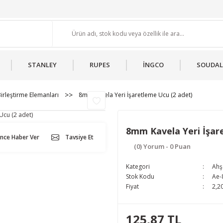
STANLEY
RUPES
İNGCO
SOUDAL
irleştirme Elemanları
8mm Kavela Yeri İşaretleme Ucu (2 adet)
8mm Kavela Yeri İşar
ünce Haber Ver
Tavsiye Et
(0) Yorum - 0 Puan
Kategori
Ahş
Stok Kodu
Ae
Fiyat
2,2
125,87 TL