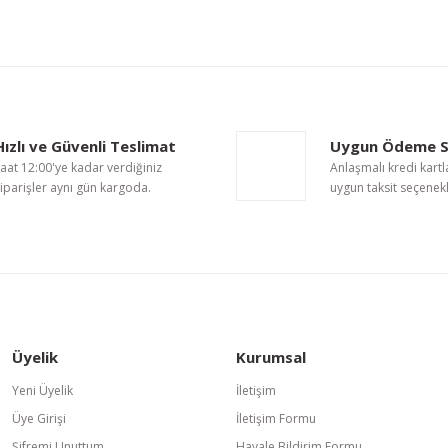
nularda yetersiz gördüğünüz noktaları öneri formunu kullanarak tarafımıza i
Bu ürüne ilk yorumu siz yapın!
Hızlı ve Güvenli Teslimat
Uygun Ödeme S
Yorum Yaz
aat 12:00'ye kadar verdiğiniz
Anlaşmalı kredi kartl
iparişler aynı gün kargoda.
uygun taksit seçenekl
Üyelik
Kurumsal
Gönder
Yeni Üyelik
İletişim
Üye Girişi
İletişim Formu
Şifremi Unuttum
Havale Bildirim Formu