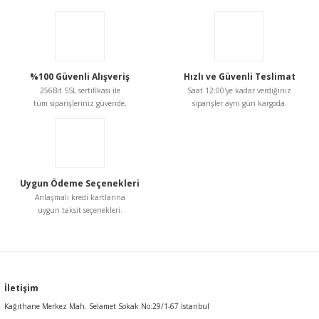
ÜTÜ TABANI (Teflon Plastik)
Ürün açıklamasında eksik bilgiler bulunuyor.
Ürün bilgilerinde hatalar bulunuyor.
Ürün fiyatı diğer sitelerden daha pahalı.
336,33 TL
Bu ürüne benzer farklı alternatifler olmalı.
%100 Güvenli Alışveriş
Hızlı ve Güvenli Teslimat
256Bit SSL sertifikası ile
Saat 12:00'ye kadar verdiğiniz
tüm siparişleriniz güvende.
siparişler aynı gün kargoda.
Gönder
Uygun Ödeme Seçenekleri
Anlaşmalı kredi kartlarına
uygun taksit seçenekleri.
İletişim
Kağıthane Merkez Mah. Selamet Sokak No:29/1-67 İstanbul