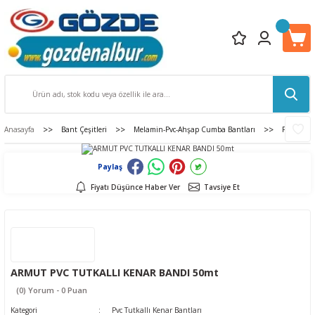
Anasayfa
Bant Çeşitleri
Melamin-Pvc-Ahşap Cumba Bantları
Pvc Tutka
Paylaş
Fiyatı Düşünce Haber Ver
Tavsiye Et
ARMUT PVC TUTKALLI KENAR BANDI 50mt
(0) Yorum - 0 Puan
Kategori
Pvc Tutkallı Kenar Bantları