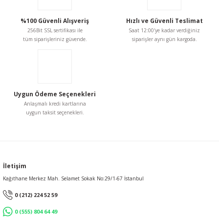
Ürün fiyatı diğer sitelerden daha pahalı.
336,55 TL
Bu ürüne benzer farklı alternatifler olmalı.
%100 Güvenli Alışveriş
Hızlı ve Güvenli Teslimat
256Bit SSL sertifikası ile
Saat 12:00'ye kadar verdiğiniz
tüm siparişleriniz güvende.
siparişler aynı gün kargoda.
Gönder
Uygun Ödeme Seçenekleri
Anlaşmalı kredi kartlarına
uygun taksit seçenekleri.
İletişim
Kağıthane Merkez Mah. Selamet Sokak No:29/1-67 İstanbul
0 (212) 224 52 59
0 (555) 804 64 49