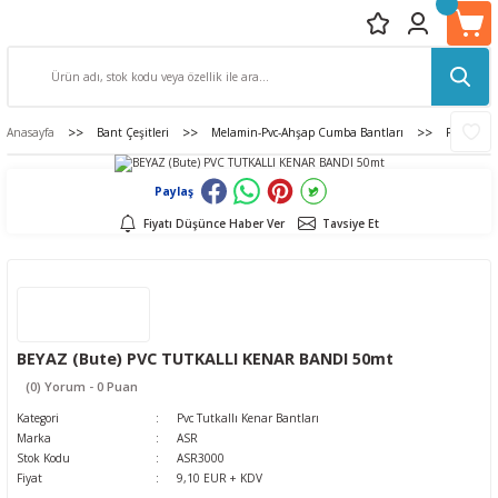
Anasayfa
Bant Çeşitleri
Melamin-Pvc-Ahşap Cumba Bantları
Pvc Tutka
Paylaş
Fiyatı Düşünce Haber Ver
Tavsiye Et
BEYAZ (Bute) PVC TUTKALLI KENAR BANDI 50mt
(0) Yorum - 0 Puan
Kategori
Pvc Tutkallı Kenar Bantları
Marka
ASR
Stok Kodu
ASR3000
Fiyat
9,10 EUR + KDV