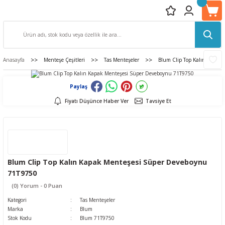
Anasayfa
Menteşe Çeşitleri
Tas Menteşeler
Blum Clip Top Kalın Kapak
Paylaş
Fiyatı Düşünce Haber Ver
Tavsiye Et
Blum Clip Top Kalın Kapak Menteşesi Süper Deveboynu
71T9750
(0) Yorum - 0 Puan
Kategori
Tas Menteşeler
Marka
Blum
Stok Kodu
Blum 71T9750