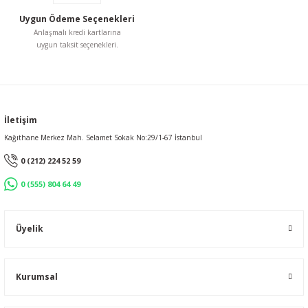
Uygun Ödeme Seçenekleri
Anlaşmalı kredi kartlarına
uygun taksit seçenekleri.
Gönder
İletişim
Kağıthane Merkez Mah. Selamet Sokak No:29/1-67 İstanbul
0 (212) 224 52 59
0 (555) 804 64 49
Üyelik
Kurumsal