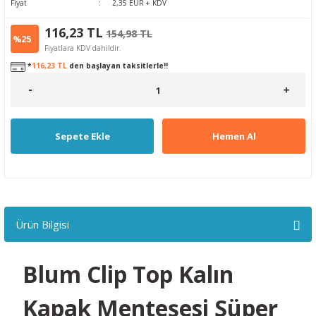
Fiyat
2,35 EUR + KDV
116,23 TL
154,98 TL
%25
Fiyatlara KDV dahildir.
*
116,23 TL
den başlayan taksitlerle!!
Sepete Ekle
Hemen Al
Ürün Bilgisi
Blum Clip Top Kalın
Kapak Menteşesi Süper