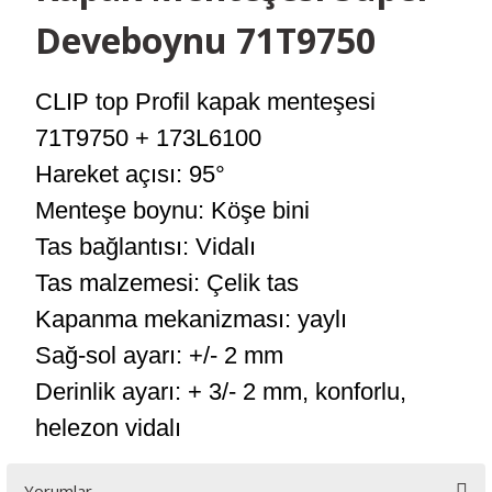
Deveboynu 71T9750
CLIP top Profil kapak menteşesi
71T9750 + 173L6100
Hareket açısı: 95°
Menteşe boynu: Köşe bini
Tas bağlantısı: Vidalı
Tas malzemesi: Çelik tas
Kapanma mekanizması: yaylı
Sağ-sol ayarı: +/- 2 mm
Derinlik ayarı: + 3/- 2 mm, konforlu,
helezon vidalı
Yorumlar