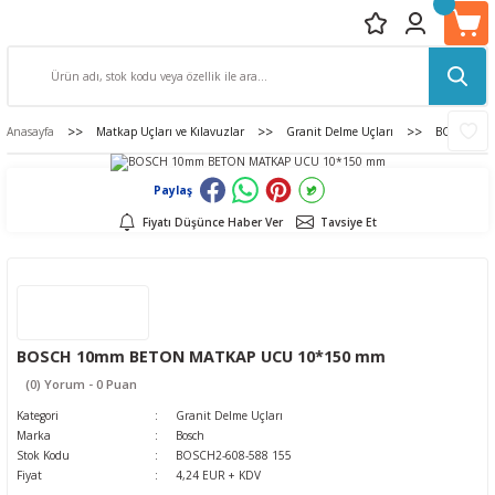
Anasayfa
Matkap Uçları ve Kılavuzlar
Granit Delme Uçları
BOSCH 10
Paylaş
Fiyatı Düşünce Haber Ver
Tavsiye Et
BOSCH 10mm BETON MATKAP UCU 10*150 mm
(0) Yorum - 0 Puan
Kategori
Granit Delme Uçları
Marka
Bosch
Stok Kodu
BOSCH2-608-588 155
Fiyat
4,24 EUR + KDV