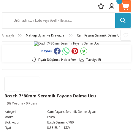
Anasayfa
Matkap Uçları ve Kılavuzlar
Cam-Fayans-Seramik Delme Uçları
Paylaş
Fiyatı Düşünce Haber Ver
Tavsiye Et
Bosch 7*80mm Seramik Fayans Delme Ucu
(0) Yorum - 0 Puan
Kategori
Cam-Fayans-Seramik Delme Uçları
Marka
Bosch
Stok Kodu
Bosch-Seramik/780
Fiyat
8,33 EUR + KDV