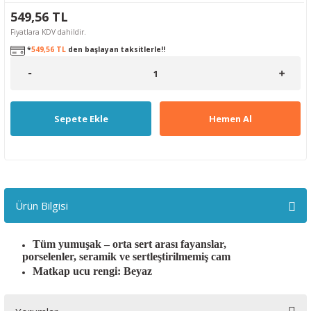
549,56 TL
Fiyatlara KDV dahildir.
*
549,56 TL
den başlayan taksitlerle!!
Sepete Ekle
Hemen Al
Ürün Bilgisi
Tüm yumuşak – orta sert arası fayanslar,
porselenler, seramik ve sertleştirilmemiş cam
Matkap ucu rengi: Beyaz