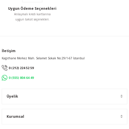
Uygun Ödeme Seçenekleri
Anlaşmalı kredi kartlarına
uygun taksit seçenekleri.
Gönder
İletişim
Kağıthane Merkez Mah. Selamet Sokak No:29/1-67 İstanbul
0 (212) 224 52 59
0 (555) 804 64 49
Üyelik
Kurumsal