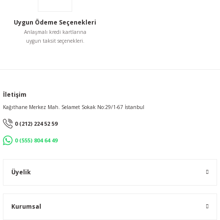
Gönder
Uygun Ödeme Seçenekleri
Anlaşmalı kredi kartlarına
uygun taksit seçenekleri.
İletişim
Kağıthane Merkez Mah. Selamet Sokak No:29/1-67 İstanbul
0 (212) 224 52 59
0 (555) 804 64 49
Üyelik
Kurumsal