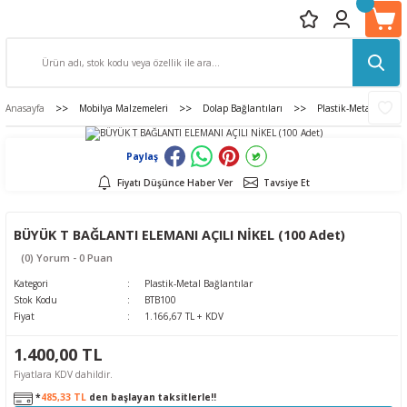
Anasayfa
Mobilya Malzemeleri
Dolap Bağlantıları
Plastik-Metal Bağlan
Paylaş
Fiyatı Düşünce Haber Ver
Tavsiye Et
BÜYÜK T BAĞLANTI ELEMANI AÇILI NİKEL (100 Adet)
(0) Yorum - 0 Puan
Kategori
Plastik-Metal Bağlantılar
Stok Kodu
BTB100
Fiyat
1.166,67 TL + KDV
1.400,00 TL
Fiyatlara KDV dahildir.
*
485,33 TL
den başlayan taksitlerle!!