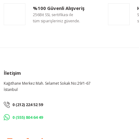
Ürün resmi kalitesiz, bozuk veya görüntülenemiyor.
%100 Güvenli Alışveriş
Ürün açıklamasında eksik bilgiler bulunuyor.
256Bit SSL sertifikası ile
S
Ürün bilgilerinde hatalar bulunuyor.
tüm siparişleriniz güvende.
s
Ürün fiyatı diğer sitelerden daha pahalı.
Bu ürüne benzer farklı alternatifler olmalı.
İletişim
Kağıthane Merkez Mah. Selamet Sokak No:29/1-67
İstanbul
0 (212) 224 52 59
0 (555) 804 64 49