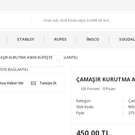
STANLEY
RUPES
İNGCO
SOUDAL
AŞIR KURUTMA ASKISI KÜPEŞTEYE BAĞLANTILI
ÇAMAŞIR KURUTMA AS
ünce Haber Ver
Tavsiye Et
(0) Yorum - 0 Puan
Kategori
Çam
Stok Kodu
MS
Fiyat
375
450,00 TL