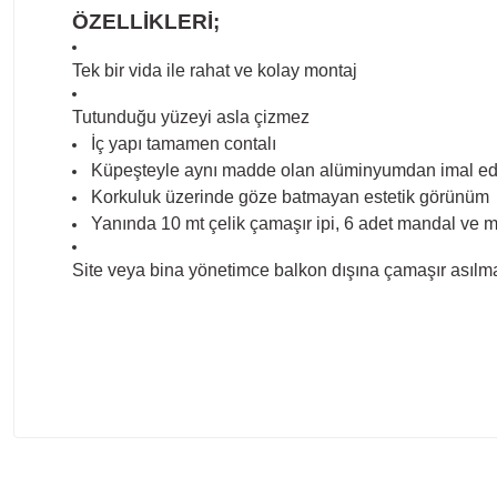
ÖZELLİKLERİ;
Tek bir vida ile rahat ve kolay montaj
Tutunduğu yüzeyi asla çizmez
İç yapı tamamen contalı
Küpeşteyle aynı madde olan alüminyumdan imal edi
Korkuluk üzerinde göze batmayan estetik görünüm
Yanında 10 mt çelik çamaşır ipi, 6 adet mandal ve mon
Site veya bina yönetimce balkon dışına çamaşır asılmas
Bu ürünün fiyat bilgisi, resim, ürün açıklamalarında ve diğer ko
Görüş ve önerileriniz için teşekkür ederiz.