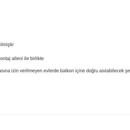
lmiştir
taj alleni ile birlikte
ına izin verilmeyen evlerde balkon içine doğru asılabilecek şek
nularda yetersiz gördüğünüz noktaları öneri formunu kullanarak tarafımıza i
Bu ürüne ilk yorumu siz yapın!