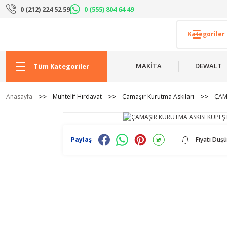
0 (212) 224 52 59
0 (555) 804 64 49
MAKİTA
DEWALT
Tüm Kategoriler
Anasayfa
Muhtelif Hırdavat
Çamaşır Kurutma Askıları
ÇAM
Paylaş
Fiyatı Düş