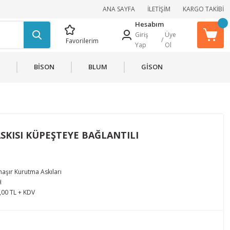
ANA SAYFA
İLETİŞİM
KARGO TAKİBİ
Hesabım
Giriş
Üye
/
Favorilerim
Yap
Ol
BİSON
BLUM
GİSON
KISI KÜPEŞTEYE BAĞLANTILI
aşır Kurutma Askıları
H
,00 TL + KDV