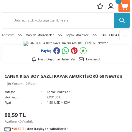
Anasayfa
Mobilya Malzemeleri
Kapak Makasları
CANEX KISA BOY GAZ
Paylaş
Fiyatı Düşünce Haber Ver
Tavsiye Et
CANEX KISA BOY GAZLI KAPAK AMORTİSÖRÜ 60 Newton
(0) Yorum - 0 Puan
Kategori
Kapak Makasları
Stok Kodu
KMX100K
Fiyat
1,58 USD + KDV
90,59 TL
Fiyatlara KDV dahildir.
*
90,59 TL
den başlayan taksitlerle!!