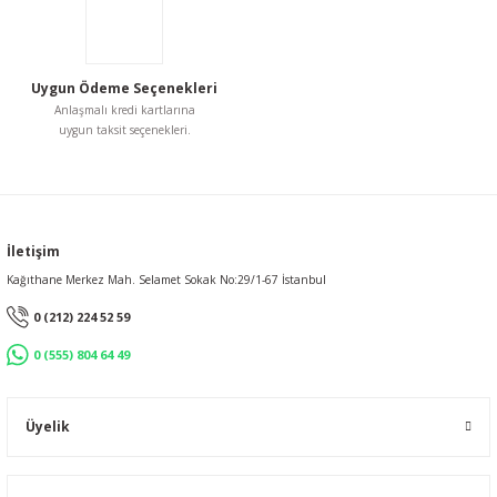
Bu ürüne benzer farklı alternatifler olmalı.
Uygun Ödeme Seçenekleri
Anlaşmalı kredi kartlarına
uygun taksit seçenekleri.
Gönder
İletişim
Kağıthane Merkez Mah. Selamet Sokak No:29/1-67 İstanbul
0 (212) 224 52 59
0 (555) 804 64 49
Üyelik