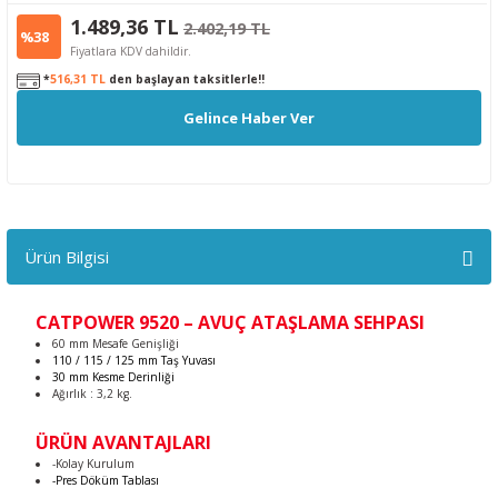
1.489,36 TL
2.402,19 TL
%38
Fiyatlara KDV dahildir.
*
516,31 TL
den başlayan taksitlerle!!
Gelince Haber Ver
Ürün Bilgisi
CATPOWER 9520 – AVUÇ ATAŞLAMA SEHPASI
60 mm Mesafe Genişliği
110 / 115 / 125 mm Taş Yuvası
30 mm Kesme Derinliği
Ağırlık : 3,2 kg.
ÜRÜN AVANTAJLARI
-Kolay Kurulum
-Pres Döküm Tablası