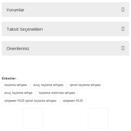
Yorumlar
Taksit Seçenekleri
Bu ürüne ilk yorumu siz yapın!
Önerileriniz
Yorum Yaz
Bu ürünün fiyat bilgisi, resim, ürün açıklamalarında ve diğer
konularda yetersiz gördüğünüz noktaları öneri formunu
kullanarak tarafımıza iletebilirsiniz.
Etiketler :
Görüş ve önerileriniz için teşekkür ederiz.
taşlama sehpası
avuç taşlama sehpası
spiral taşlama sehpası
avuç taşlama sehpa
taşlama makinası sehpası
Ürün resmi kalitesiz, bozuk veya görüntülenemiyor.
catpower 9520 spiral taşlama sehpası
catpower 9520
Ürün açıklamasında eksik bilgiler bulunuyor.
Ürün bilgilerinde hatalar bulunuyor.
Ürün fiyatı diğer sitelerden daha pahalı.
Bu ürüne benzer farklı alternatifler olmalı.