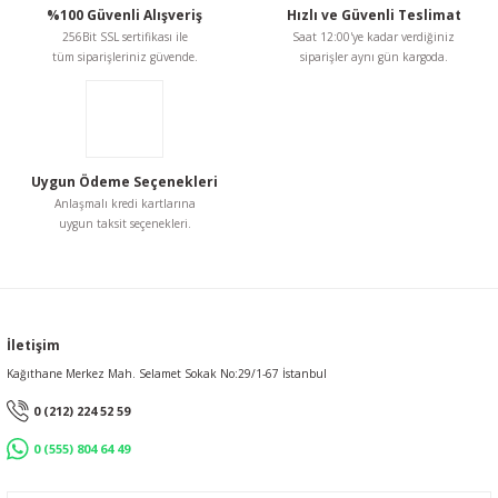
%100 Güvenli Alışveriş
Hızlı ve Güvenli Teslimat
256Bit SSL sertifikası ile
Saat 12:00'ye kadar verdiğiniz
tüm siparişleriniz güvende.
siparişler aynı gün kargoda.
Gönder
Uygun Ödeme Seçenekleri
Anlaşmalı kredi kartlarına
uygun taksit seçenekleri.
İletişim
Kağıthane Merkez Mah. Selamet Sokak No:29/1-67 İstanbul
0 (212) 224 52 59
0 (555) 804 64 49