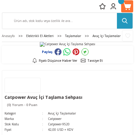
Anasayfa
Elektrikli El Aletleri
Taşlamalar
Avuç İçi Taşlamalar
C
Paylaş
Fiyatı Düşünce Haber Ver
Tavsiye Et
Catpower Avuç İçi Taşlama Sehpası
(0) Yorum - 0 Puan
Kategori
Avuç İçi Taşlamalar
Marka
Catpower
Stok Kodu
Catpower-9520
Fiyat
42,00 USD + KDV