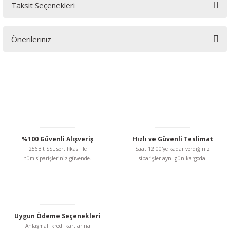
Taksit Seçenekleri
Bu ürüne ilk yorumu siz yapın!
Önerileriniz
Yorum Yaz
Bu ürünün fiyat bilgisi, resim, ürün açıklamalarında ve diğer
konularda yetersiz gördüğünüz noktaları öneri formunu
kullanarak tarafımıza iletebilirsiniz.
Görüş ve önerileriniz için teşekkür ederiz.
Ürün resmi kalitesiz, bozuk veya görüntülenemiyor.
Ürün açıklamasında eksik bilgiler bulunuyor.
%100 Güvenli Alışveriş
Hızlı ve Güvenli Teslimat
256Bit SSL sertifikası ile
Saat 12:00'ye kadar verdiğiniz
Ürün bilgilerinde hatalar bulunuyor.
tüm siparişleriniz güvende.
siparişler aynı gün kargoda.
Ürün fiyatı diğer sitelerden daha pahalı.
Bu ürüne benzer farklı alternatifler olmalı.
Uygun Ödeme Seçenekleri
Anlaşmalı kredi kartlarına