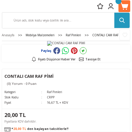
Anasayfa
Mobilya Malzemeleri
Raf Pimleri
CONTALI CAM RAF PİMİ
Paylaş
Fiyatı Düşünce Haber Ver
Tavsiye Et
CONTALI CAM RAF PİMİ
(0) Yorum - 0 Puan
Kategori
Raf Pimleri
Stok Kodu
CRPP
Fiyat
16,67 TL + KDV
20,00 TL
Fiyatlara KDV dahildir.
*
20,00 TL
den başlayan taksitlerle!!