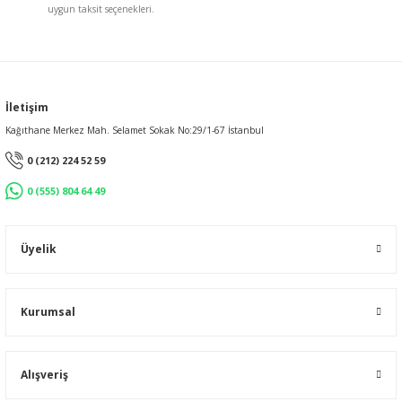
uygun taksit seçenekleri.
Gönder
İletişim
Kağıthane Merkez Mah. Selamet Sokak No:29/1-67 İstanbul
0 (212) 224 52 59
0 (555) 804 64 49
Üyelik
Kurumsal
Alışveriş