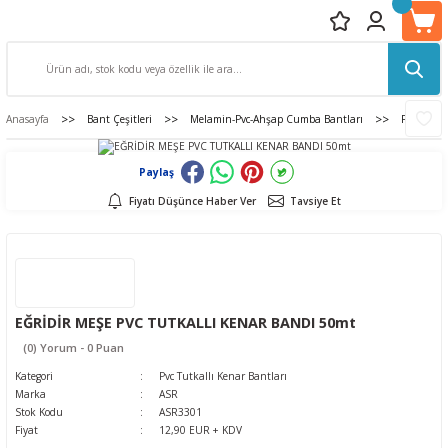
Anasayfa
Bant Çeşitleri
Melamin-Pvc-Ahşap Cumba Bantları
Pvc Tutka
Paylaş
Fiyatı Düşünce Haber Ver
Tavsiye Et
EĞRİDİR MEŞE PVC TUTKALLI KENAR BANDI 50mt
(0) Yorum - 0 Puan
Kategori
Pvc Tutkallı Kenar Bantları
Marka
ASR
Stok Kodu
ASR3301
Fiyat
12,90 EUR + KDV