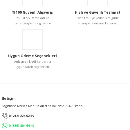
Ürün fiyatı diğer sitelerden daha pahalı.
336,33 TL
Bu ürüne benzer farklı alternatifler olmalı.
%100 Güvenli Alışveriş
Hızlı ve Güvenli Teslimat
256Bit SSL sertifikası ile
Saat 12:00'ye kadar verdiğiniz
tüm siparişleriniz güvende.
siparişler aynı gün kargoda.
Gönder
Uygun Ödeme Seçenekleri
Anlaşmalı kredi kartlarına
uygun taksit seçenekleri.
İletişim
Kağıthane Merkez Mah. Selamet Sokak No:29/1-67 İstanbul
0 (212) 224 52 59
0 (555) 804 64 49