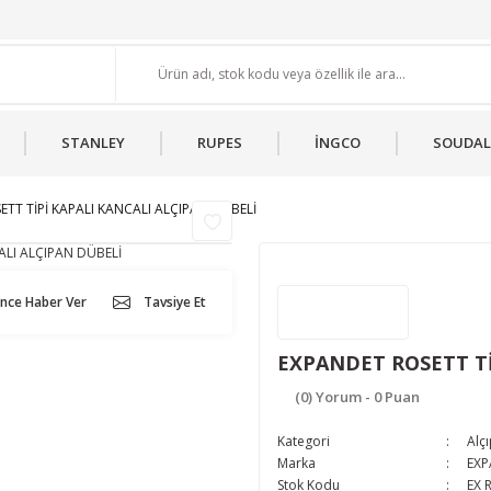
STANLEY
RUPES
İNGCO
SOUDAL
TT TİPİ KAPALI KANCALI ALÇIPAN DÜBELİ
ünce Haber Ver
Tavsiye Et
EXPANDET ROSETT Tİ
(0) Yorum - 0 Puan
Kategori
Alç
Marka
EXP
Stok Kodu
EX 