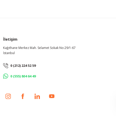
Bu ürüne benzer farklı alternatifler olmalı.
İletişim
Kağıthane Merkez Mah. Selamet Sokak No:29/1-67
İstanbul
0 (212) 224 52 59
0 (555) 804 64 49