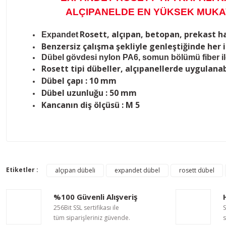
ALÇIPANELDE EN YÜKSEK MUKA
Rosett, alçıpan, betopan, prekast ha
Expandet
Benzersiz çalışma şekliyle genleştiğinde her i
Dübel gövdesi nylon PA6, somun bölümü fiber i
Rosett tipi dübeller, alçıpanellerde uygulana
Dübel çapı : 10 mm
Dübel uzunluğu : 50 mm
Kancanın diş ölçüsü : M 5
Bu ürünün fiyat bilgisi, resim, ürün açıklamalarında ve diğer ko
Görüş ve önerileriniz için teşekkür ederiz.
Etiketler :
alçıpan dübeli
expandet dübel
rosett dübel
Ürün resmi kalitesiz, bozuk veya görüntülenemiyor.
Ürün açıklamasında eksik bilgiler bulunuyor.
%100 Güvenli Alışveriş
Ürün bilgilerinde hatalar bulunuyor.
256Bit SSL sertifikası ile
S
Ürün fiyatı diğer sitelerden daha pahalı.
tüm siparişleriniz güvende.
s