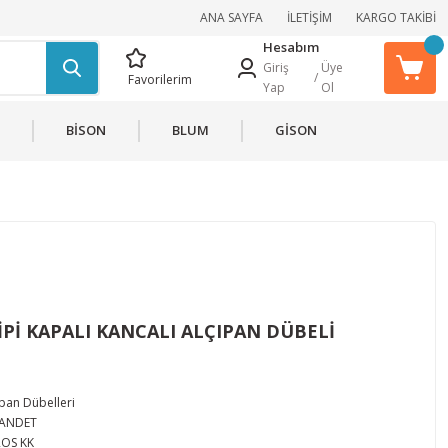
ANA SAYFA
İLETİŞİM
KARGO TAKİBİ
Hesabım
Giriş
Üye
/
Favorilerim
Yap
Ol
BİSON
BLUM
GİSON
Pİ KAPALI KANCALI ALÇIPAN DÜBELİ
ıpan Dübelleri
ANDET
ROS KK