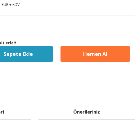
7 EUR + KDV
itlerle!!
Sepete Ekle
Hemen Al
ri
Önerileriniz