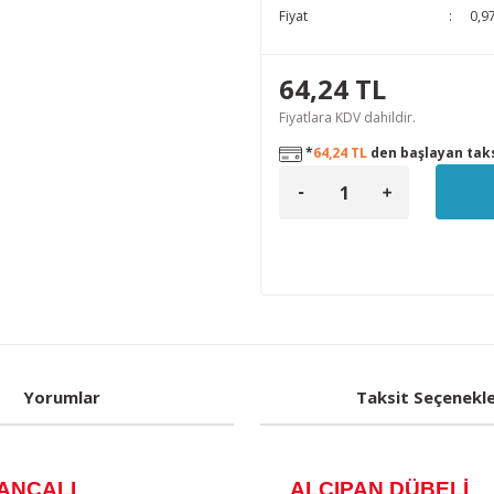
Fiyat
0,9
64,24 TL
Fiyatlara KDV dahildir.
*
64,24 TL
den başlayan taks
Yorumlar
Taksit Seçenekle
APALI KANCALI ALÇIPAN
DÜBELİ