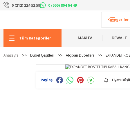
0 (212) 224 52 59
0 (555) 804 64 49
MAKİTA
DEWALT
Tüm Kategoriler
Anasayfa
Dübel Çeşitleri
Alçıpan Dübelleri
EXPANDET ROSE
Paylaş
Fiyatı Düş