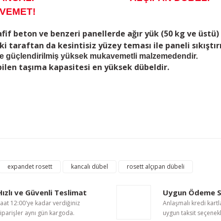
VEMET!
fif beton ve benzeri panellerde ağır yük (50 kg ve üstü) 
ki taraftan da kesintisiz yüzey teması ile paneli sıkışt
le güçlendirilmiş yüksek mukavemetli malzemedendir.
bilen taşıma kapasitesi en yüksek dübeldir.
nularda yetersiz gördüğünüz noktaları öneri formunu kullanarak tarafımıza i
Bu ürüne ilk yorumu siz yapın!
expandet rosett
kancalı dübel
rosett alçıpan dübeli
Yorum Yaz
Hızlı ve Güvenli Teslimat
Uygun Ödeme S
aat 12:00'ye kadar verdiğiniz
Anlaşmalı kredi kartl
iparişler aynı gün kargoda.
uygun taksit seçenekl