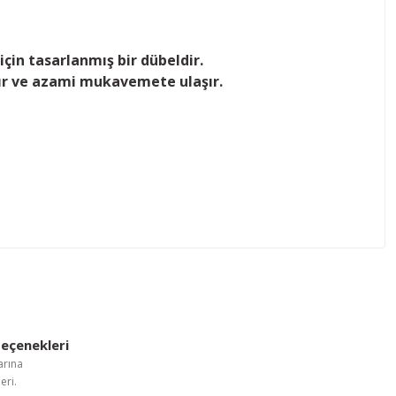
için tasarlanmış bir dübeldir.
ırır ve azami mukavemete ulaşır.
letebilirsiniz.
eçenekleri
arına
eri.