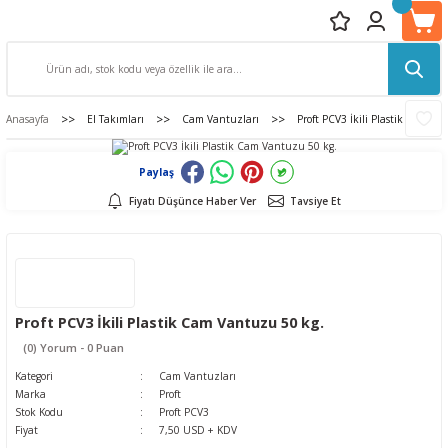
Anasayfa
El Takımları
Cam Vantuzları
Proft PCV3 İkili Plastik Cam Va
Paylaş
Fiyatı Düşünce Haber Ver
Tavsiye Et
Proft PCV3 İkili Plastik Cam Vantuzu 50 kg.
(0) Yorum - 0 Puan
Kategori
Cam Vantuzları
Marka
Proft
Stok Kodu
Proft PCV3
Fiyat
7,50 USD + KDV