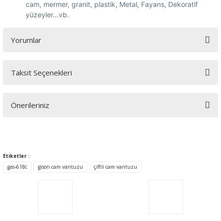
cam, mermer, granit, plastik, Metal, Fayans, Dekoratif
yüzeyler...vb.
Yorumlar
Taksit Seçenekleri
Bu ürüne ilk yorumu siz yapın!
Önerileriniz
Yorum Yaz
Bu ürünün fiyat bilgisi, resim, ürün açıklamalarında ve diğer
konularda yetersiz gördüğünüz noktaları öneri formunu
kullanarak tarafımıza iletebilirsiniz.
Etiketler :
Görüş ve önerileriniz için teşekkür ederiz.
gas-618c
gison cam vantuzu
çiftli cam vantuzu
Ürün resmi kalitesiz, bozuk veya görüntülenemiyor.
Ürün açıklamasında eksik bilgiler bulunuyor.
Ürün bilgilerinde hatalar bulunuyor.