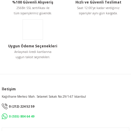
%100 Güvenli Alışveriş
Hızlı ve Güvenli Teslimat
Ürün fiyatı diğer sitelerden daha pahalı.
256Bit SSL sertifikası ile
Saat 12:00'ye kadar verdiğiniz
Bu ürüne benzer farklı alternatifler olmalı.
tüm siparişleriniz güvende.
siparişler aynı gün kargoda.
Uygun Ödeme Seçenekleri
Gönder
Anlaşmalı kredi kartlarına
uygun taksit seçenekleri.
İletişim
Kağıthane Merkez Mah. Selamet Sokak No:29/1-67 İstanbul
0 (212) 224 52 59
0 (555) 804 64 49