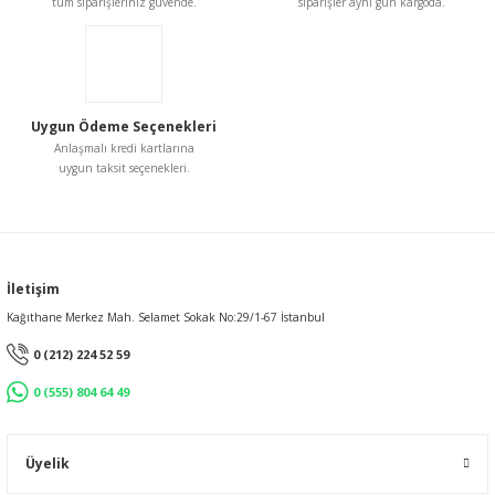
tüm siparişleriniz güvende.
siparişler aynı gün kargoda.
Uygun Ödeme Seçenekleri
Gönder
Anlaşmalı kredi kartlarına
uygun taksit seçenekleri.
İletişim
Kağıthane Merkez Mah. Selamet Sokak No:29/1-67 İstanbul
0 (212) 224 52 59
0 (555) 804 64 49
Üyelik