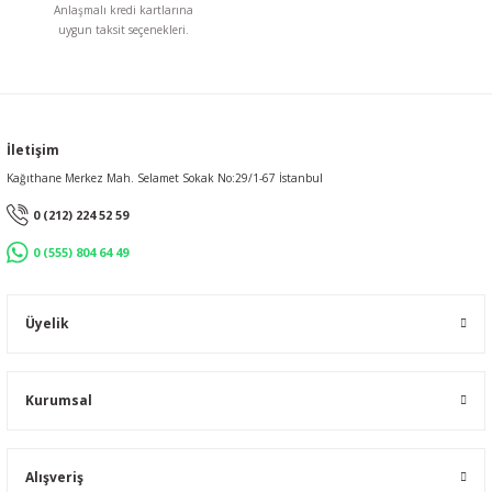
Anlaşmalı kredi kartlarına
uygun taksit seçenekleri.
Gönder
İletişim
Kağıthane Merkez Mah. Selamet Sokak No:29/1-67 İstanbul
0 (212) 224 52 59
0 (555) 804 64 49
Üyelik
Kurumsal
Alışveriş