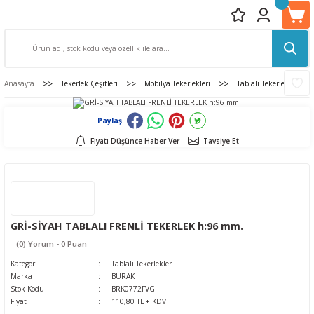
Anasayfa
Tekerlek Çeşitleri
Mobilya Tekerlekleri
Tablalı Tekerlekler
Paylaş
Fiyatı Düşünce Haber Ver
Tavsiye Et
GRİ-SİYAH TABLALI FRENLİ TEKERLEK h:96 mm.
(0) Yorum - 0 Puan
Kategori
Tablalı Tekerlekler
Marka
BURAK
Stok Kodu
BRK0772FVG
Fiyat
110,80 TL + KDV