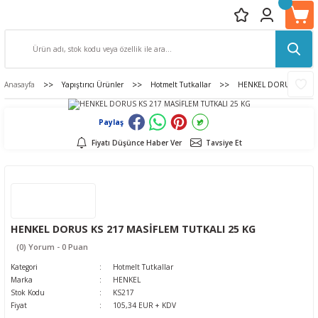
Anasayfa
Yapıştırıcı Ürünler
Hotmelt Tutkallar
HENKEL DORUS KS 217
Paylaş
Fiyatı Düşünce Haber Ver
Tavsiye Et
HENKEL DORUS KS 217 MASİFLEM TUTKALI 25 KG
(0) Yorum - 0 Puan
Kategori
Hotmelt Tutkallar
Marka
HENKEL
Stok Kodu
KS217
Fiyat
105,34 EUR + KDV