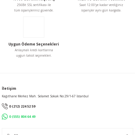
256Bit SSL sertifikası ile
Saat 12:00'ye kadar verdiğiniz
Ürün bilgilerinde hatalar bulunuyor.
tüm siparişleriniz güvende.
siparişler aynı gün kargoda.
Ürün fiyatı diğer sitelerden daha pahalı.
Bu ürüne benzer farklı alternatifler olmalı.
Uygun Ödeme Seçenekleri
Anlaşmalı kredi kartlarına
uygun taksit seçenekleri.
Gönder
İletişim
Kağıthane Merkez Mah. Selamet Sokak No:29/1-67 İstanbul
0 (212) 224 52 59
0 (555) 804 64 49