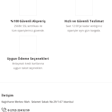
Ürün resmi kalitesiz, bozuk veya görüntülenemiyor.
Ürün açıklamasında eksik bilgiler bulunuyor.
Ürün bilgilerinde hatalar bulunuyor.
%100 Güvenli Alışveriş
Hızlı ve Güvenli Teslimat
Ürün fiyatı diğer sitelerden daha pahalı.
256Bit SSL sertifikası ile
Saat 12:00'ye kadar verdiğiniz
Bu ürüne benzer farklı alternatifler olmalı.
tüm siparişleriniz güvende.
siparişler aynı gün kargoda.
Uygun Ödeme Seçenekleri
Gönder
Anlaşmalı kredi kartlarına
uygun taksit seçenekleri.
İletişim
Kağıthane Merkez Mah. Selamet Sokak No:29/1-67 İstanbul
0 (212) 224 52 59