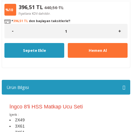
396,51 TL
440,56 TL
%10
Fiyatlara KDV dahildir.
*
396,51 TL
den başlayan taksitlerle!!
Sepete Ekle
Hemen Al
Ürün Bilgisi
İngco 8'li HSS Matkap Ucu Seti
İçerik :
2X49
3X61