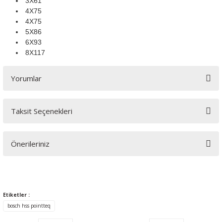
3X61
4X75
4X75
5X86
6X93
8X117
Yorumlar
Taksit Seçenekleri
Bu ürüne ilk yorumu siz yapın!
Önerileriniz
Yorum Yaz
Bu ürünün fiyat bilgisi, resim, ürün açıklamalarında ve diğer
konularda yetersiz gördüğünüz noktaları öneri formunu
kullanarak tarafımıza iletebilirsiniz.
Etiketler :
Görüş ve önerileriniz için teşekkür ederiz.
bosch hss pointteq