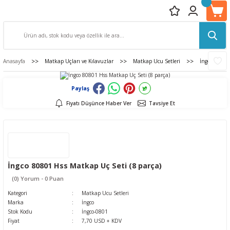
Anasayfa
Matkap Uçları ve Kılavuzlar
Matkap Ucu Setleri
İngco 80801
Paylaş
Fiyatı Düşünce Haber Ver
Tavsiye Et
İngco 80801 Hss Matkap Uç Seti (8 parça)
(0) Yorum - 0 Puan
Kategori
Matkap Ucu Setleri
Marka
İngco
Stok Kodu
İngco-0801
Fiyat
7,70 USD + KDV