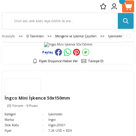
Anasayfa
El Takımları
Mengene ve İşkence Çeşitleri
İşkenceler
İ
Paylaş
Fiyatı Düşünce Haber Ver
Tavsiye Et
İngco Mini İşkence 50x150mm
(0) Yorum - 0 Puan
Kategori
İşkenceler
Marka
İngco
Stok Kodu
İngco-20501
Fiyat
7,26 USD + KDV