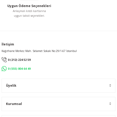
Uygun Ödeme Seçenekleri
Anlaşmalı kredi kartlarına
uygun taksit seçenekleri.
Gönder
İletişim
Kağıthane Merkez Mah. Selamet Sokak No:29/1-67 İstanbul
0 (212) 224 52 59
0 (555) 804 64 49
Üyelik
Kurumsal