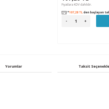
Fiyatlara KDV dahildir.
*
107,28 TL
den başlayan tak
Yorumlar
Taksit Seçenekle