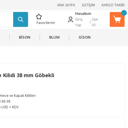
ANA SAYFA
İLETİŞİM
KARGO TAKİBİ
Hesabım
Giriş
Üye
/
Favorilerim
Yap
Ol
BİSON
BLUM
GİSON
 Kilidi 38 mm Göbekli
mece ve Kapak Kilitleri
138-38
8 USD + KDV