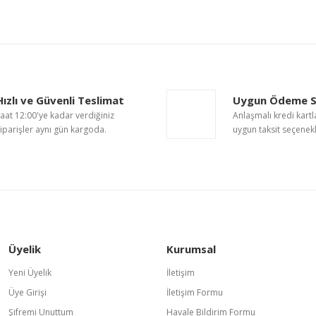
nularda yetersiz gördüğünüz noktaları öneri formunu kullanarak tarafımıza i
Bu ürüne ilk yorumu siz yapın!
Hızlı ve Güvenli Teslimat
Uygun Ödeme S
Yorum Yaz
aat 12:00'ye kadar verdiğiniz
Anlaşmalı kredi kartl
iparişler aynı gün kargoda.
uygun taksit seçenekl
Üyelik
Kurumsal
Gönder
Yeni Üyelik
İletişim
Üye Girişi
İletişim Formu
Şifremi Unuttum
Havale Bildirim Formu