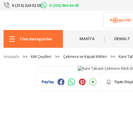
0 (212) 224 52 59
0 (555) 804 64 49
MAKİTA
DEWALT
Tüm Kategoriler
Anasayfa
Kilit Çeşitleri
Çekmece ve Kapak Kilitleri
Kare Tab
Paylaş
Fiyatı Düş