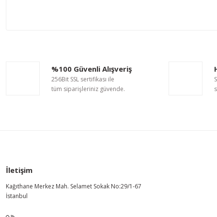
Bu ürünün fiyat bilgisi, resim, ürün açıklamalarında ve diğer ko
Görüş ve önerileriniz için teşekkür ederiz.
Ürün resmi kalitesiz, bozuk veya görüntülenemiyor.
%100 Güvenli Alışveriş
Ürün açıklamasında eksik bilgiler bulunuyor.
256Bit SSL sertifikası ile
S
Ürün bilgilerinde hatalar bulunuyor.
tüm siparişleriniz güvende.
s
Ürün fiyatı diğer sitelerden daha pahalı.
Bu ürüne benzer farklı alternatifler olmalı.
İletişim
Kağıthane Merkez Mah. Selamet Sokak No:29/1-67
İstanbul