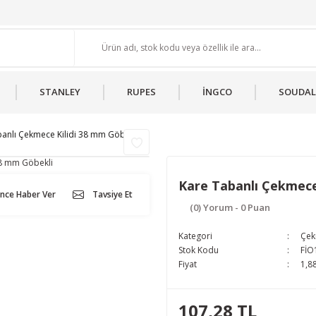
STANLEY
RUPES
İNGCO
SOUDAL
anlı Çekmece Kilidi 38 mm Göbekli
Kare Tabanlı Çekmece
ünce Haber Ver
Tavsiye Et
(0) Yorum - 0 Puan
Kategori
Çek
Stok Kodu
FİO
Fiyat
1,8
107,28 TL