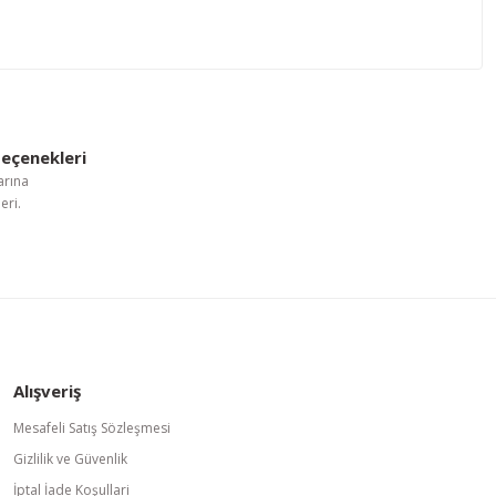
letebilirsiniz.
eçenekleri
arına
eri.
Alışveriş
Mesafeli Satış Sözleşmesi
Gizlilik ve Güvenlik
İptal İade Koşullari