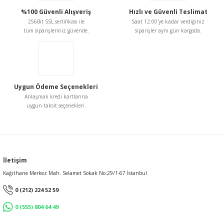
Ürün fiyatı diğer sitelerden daha pahalı.
%100 Güvenli Alışveriş
Hızlı ve Güvenli Teslimat
Bu ürüne benzer farklı alternatifler olmalı.
256Bit SSL sertifikası ile
Saat 12:00'ye kadar verdiğiniz
tüm siparişleriniz güvende.
siparişler aynı gün kargoda.
Gönder
Uygun Ödeme Seçenekleri
Anlaşmalı kredi kartlarına
uygun taksit seçenekleri.
İletişim
Kağıthane Merkez Mah. Selamet Sokak No:29/1-67 İstanbul
0 (212) 224 52 59
0 (555) 804 64 49