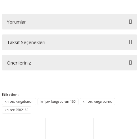
Yorumlar
Taksit Seçenekleri
Bu ürüne ilk yorumu siz yapın!
Önerileriniz
Yorum Yaz
Bu ürünün fiyat bilgisi, resim, ürün açıklamalarında ve diğer
konularda yetersiz gördüğünüz noktaları öneri formunu
kullanarak tarafımıza iletebilirsiniz.
Etiketler :
Görüş ve önerileriniz için teşekkür ederiz.
knipex kargaburun
knipex kargaburun 160
knipex karga burnu
knipex 2502160
Ürün resmi kalitesiz, bozuk veya görüntülenemiyor.
Ürün açıklamasında eksik bilgiler bulunuyor.
Ürün bilgilerinde hatalar bulunuyor.