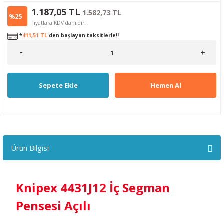
1.187,05 TL
1.582,73 TL
%25
Fiyatlara KDV dahildir.
*
411,51 TL
den başlayan taksitlerle!!
Sepete Ekle
Hemen Al
Ürün Bilgisi
Knipex 4431J12 İç Segman
Pensesi Açılı