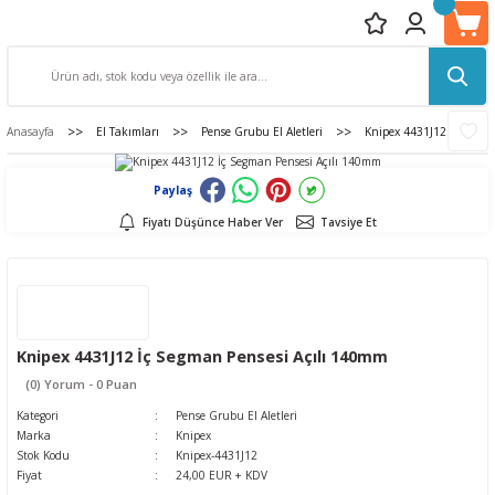
Anasayfa
El Takımları
Pense Grubu El Aletleri
Knipex 4431J12 İç Segma
Paylaş
Fiyatı Düşünce Haber Ver
Tavsiye Et
Knipex 4431J12 İç Segman Pensesi Açılı 140mm
(0) Yorum - 0 Puan
Kategori
Pense Grubu El Aletleri
Marka
Knipex
Stok Kodu
Knipex-4431J12
Fiyat
24,00 EUR + KDV