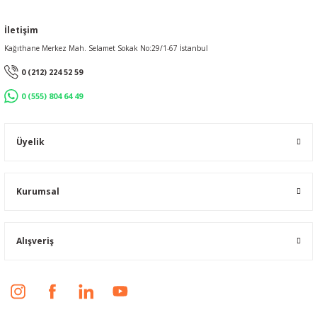
İletişim
Kağıthane Merkez Mah. Selamet Sokak No:29/1-67 İstanbul
0 (212) 224 52 59
0 (555) 804 64 49
Üyelik
Kurumsal
Alışveriş