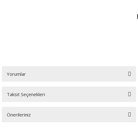
Yorumlar
Taksit Seçenekleri
Bu ürüne ilk yorumu siz yapın!
Önerileriniz
Yorum Yaz
Bu ürünün fiyat bilgisi, resim, ürün açıklamalarında ve diğer
konularda yetersiz gördüğünüz noktaları öneri formunu