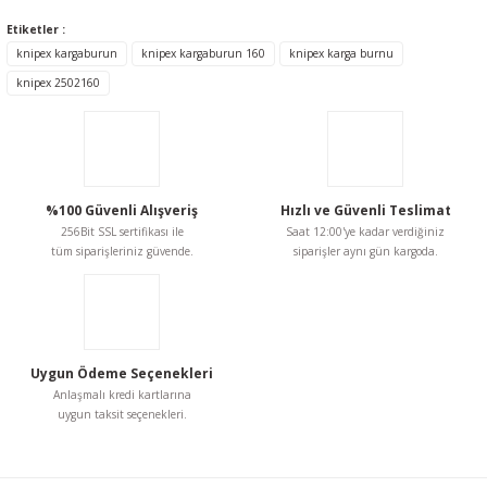
kullanarak tarafımıza iletebilirsiniz.
Etiketler :
Görüş ve önerileriniz için teşekkür ederiz.
knipex kargaburun
knipex kargaburun 160
knipex karga burnu
knipex 2502160
Ürün resmi kalitesiz, bozuk veya görüntülenemiyor.
Ürün açıklamasında eksik bilgiler bulunuyor.
Ürün bilgilerinde hatalar bulunuyor.
Ürün fiyatı diğer sitelerden daha pahalı.
%100 Güvenli Alışveriş
Hızlı ve Güvenli Teslimat
Bu ürüne benzer farklı alternatifler olmalı.
256Bit SSL sertifikası ile
Saat 12:00'ye kadar verdiğiniz
tüm siparişleriniz güvende.
siparişler aynı gün kargoda.
Gönder
Uygun Ödeme Seçenekleri
Anlaşmalı kredi kartlarına
uygun taksit seçenekleri.