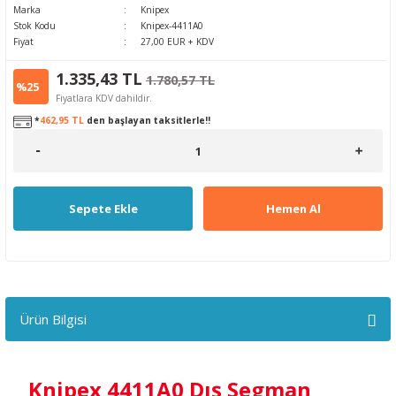
Marka
Knipex
Stok Kodu
Knipex-4411A0
Fiyat
27,00 EUR + KDV
1.335,43 TL
1.780,57 TL
%25
Fiyatlara KDV dahildir.
*
462,95 TL
den başlayan taksitlerle!!
Sepete Ekle
Hemen Al
Ürün Bilgisi
Knipex 4411A0 Dış Segman