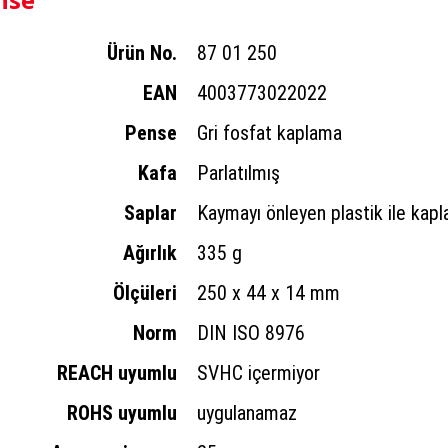
Ürün No.
87 01 250
EAN
4003773022022
Pense
Gri fosfat kaplama
Kafa
Parlatılmış
Saplar
Kaymayı önleyen plastik ile kap
Ağırlık
335 g
Ölçüleri
250 x 44 x 14 mm
Norm
DIN ISO 8976
REACH uyumlu
SVHC içermiyor
ROHS uyumlu
uygulanamaz