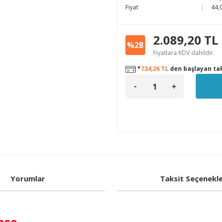
Fiyat
44,
2.089,20 TL
%28
Fiyatlara KDV dahildir.
*
724,26 TL
den başlayan tak
Yorumlar
Taksit Seçenekle
nse