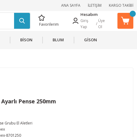
ANA SAYFA
İLETİŞİM
KARGO TAKİBİ
Hesabım
Giriş
Üye
/
Favorilerim
Yap
Ol
BİSON
BLUM
GİSON
 Ayarlı Pense 250mm
e Grubu El Aletleri
pex
pex-8701250