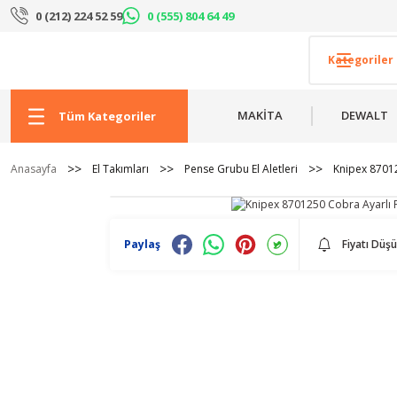
0 (212) 224 52 59
0 (555) 804 64 49
MAKİTA
DEWALT
Tüm Kategoriler
Anasayfa
El Takımları
Pense Grubu El Aletleri
Knipex 8701
Paylaş
Fiyatı Düş