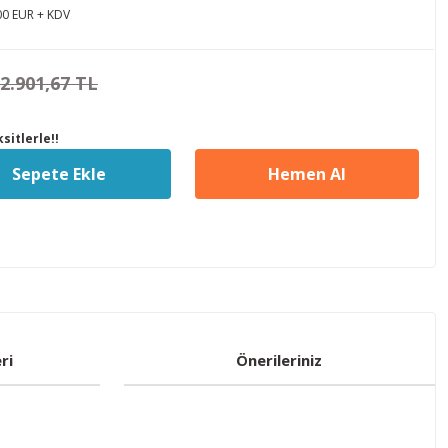
00 EUR + KDV
2.901,67 TL
sitlerle!!
Sepete Ekle
Hemen Al
ri
Önerileriniz