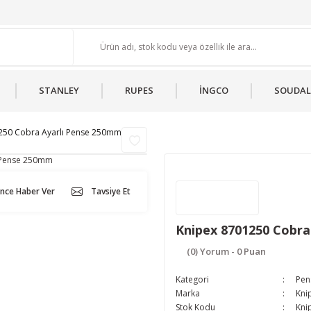
STANLEY
RUPES
İNGCO
SOUDAL
250 Cobra Ayarlı Pense 250mm
ünce Haber Ver
Tavsiye Et
Knipex 8701250 Cobra
(0) Yorum - 0 Puan
Kategori
Pens
Marka
Kni
Stok Kodu
Kni