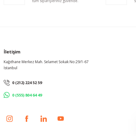
tüm siparişleriniz güvende.
s
Bu ürüne benzer farklı alternatifler olmalı.
İletişim
Kağıthane Merkez Mah. Selamet Sokak No:29/1-67
İstanbul
0 (212) 224 52 59
0 (555) 804 64 49