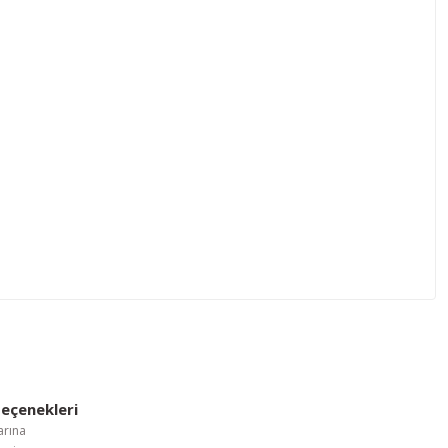
letebilirsiniz.
eçenekleri
arına