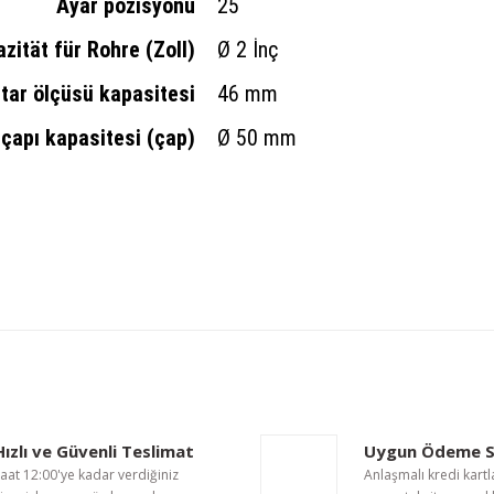
Ayar pozisyonu
25
zität für Rohre (Zoll)
Ø 2 İnç
ar ölçüsü kapasitesi
46 mm
 çapı kapasitesi (çap)
Ø 50 mm
nularda yetersiz gördüğünüz noktaları öneri formunu kullanarak tarafımıza i
Bu ürüne ilk yorumu siz yapın!
Yorum Yaz
Hızlı ve Güvenli Teslimat
Uygun Ödeme S
aat 12:00'ye kadar verdiğiniz
Anlaşmalı kredi kartl