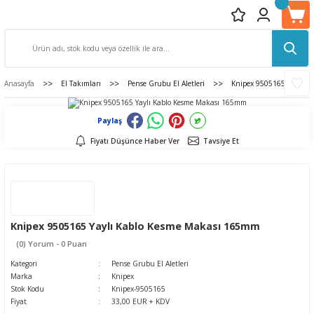
Anasayfa
El Takımları
Pense Grubu El Aletleri
Knipex 9505165 Yaylı K
Paylaş
Fiyatı Düşünce Haber Ver
Tavsiye Et
Knipex 9505165 Yaylı Kablo Kesme Makası 165mm
(0) Yorum - 0 Puan
Kategori
Pense Grubu El Aletleri
Marka
Knipex
Stok Kodu
Knipex-9505165
Fiyat
33,00 EUR + KDV