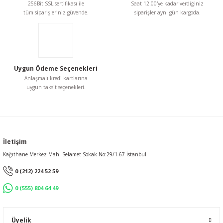
256Bit SSL sertifikası ile
Saat 12:00'ye kadar verdiğiniz
Bu ürüne benzer farklı alternatifler olmalı.
tüm siparişleriniz güvende.
siparişler aynı gün kargoda.
Uygun Ödeme Seçenekleri
Gönder
Anlaşmalı kredi kartlarına
uygun taksit seçenekleri.
İletişim
Kağıthane Merkez Mah. Selamet Sokak No:29/1-67 İstanbul
0 (212) 224 52 59
0 (555) 804 64 49
Üyelik