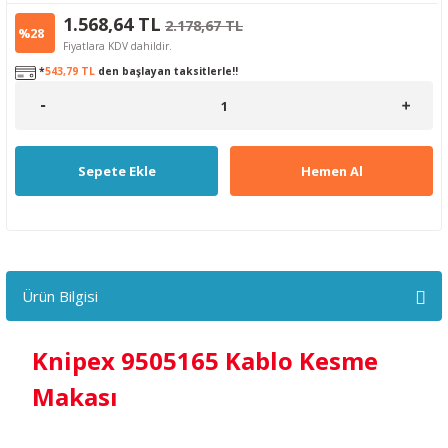
1.568,64 TL
2.178,67 TL
%28
Fiyatlara KDV dahildir.
*
543,79 TL
den başlayan taksitlerle!!
Sepete Ekle
Hemen Al
Ürün Bilgisi
Knipex 9505165 Kablo Kesme
Makası