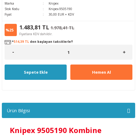
Marka
Knipex
Stok Kodu
Knipex-9505190
Fiyat
30,00 EUR + KDV
1.483,81 TL
1.978,41 TL
%25
Fiyatlara KDV dahildir.
*
514,39 TL
den başlayan taksitlerle!!
Sepete Ekle
Hemen Al
Ürün Bilgisi
Knipex 9505190 Kombine