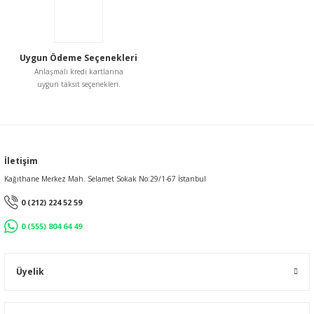
Uygun Ödeme Seçenekleri
Gönder
Anlaşmalı kredi kartlarına
uygun taksit seçenekleri.
İletişim
Kağıthane Merkez Mah. Selamet Sokak No:29/1-67 İstanbul
0 (212) 224 52 59
0 (555) 804 64 49
Üyelik