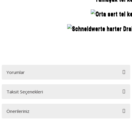
Orta sert tel 
Schneidwerte harter Dr
Yorumlar
Taksit Seçenekleri
Bu ürüne ilk yorumu siz yapın!
Önerileriniz
Yorum Yaz
Bu ürünün fiyat bilgisi, resim, ürün açıklamalarında ve diğer