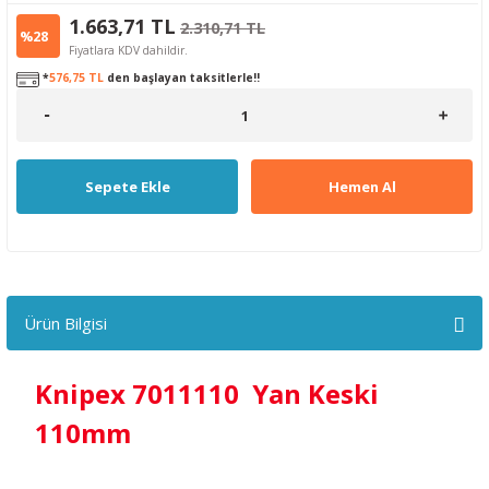
1.663,71 TL
2.310,71 TL
%28
Fiyatlara KDV dahildir.
*
576,75 TL
den başlayan taksitlerle!!
Sepete Ekle
Hemen Al
Ürün Bilgisi
Knipex 7011110 Yan Keski
110mm