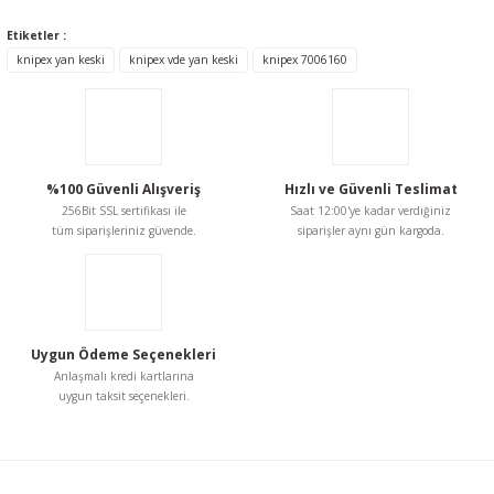
konularda yetersiz gördüğünüz noktaları öneri formunu
kullanarak tarafımıza iletebilirsiniz.
Etiketler :
Görüş ve önerileriniz için teşekkür ederiz.
knipex yan keski
knipex vde yan keski
knipex 7006160
Ürün resmi kalitesiz, bozuk veya görüntülenemiyor.
Ürün açıklamasında eksik bilgiler bulunuyor.
Ürün bilgilerinde hatalar bulunuyor.
%100 Güvenli Alışveriş
Hızlı ve Güvenli Teslimat
Ürün fiyatı diğer sitelerden daha pahalı.
256Bit SSL sertifikası ile
Saat 12:00'ye kadar verdiğiniz
Bu ürüne benzer farklı alternatifler olmalı.
tüm siparişleriniz güvende.
siparişler aynı gün kargoda.
Uygun Ödeme Seçenekleri
Gönder
Anlaşmalı kredi kartlarına
uygun taksit seçenekleri.