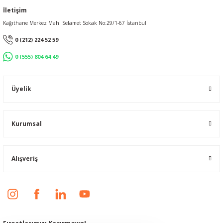
İletişim
Kağıthane Merkez Mah. Selamet Sokak No:29/1-67 İstanbul
0 (212) 224 52 59
0 (555) 804 64 49
Üyelik
Kurumsal
Alışveriş
Fırsatlarımızı Kaçırmayın!