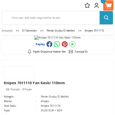
Anasayfa
El Takımları
Pense Grubu El Aletleri
Knipex 7011110 Yan Ke
Paylaş
Fiyatı Düşünce Haber Ver
Tavsiye Et
Knipex 7011110 Yan Keski 110mm
(0) Yorum - 0 Puan
Kategori
Pense Grubu El Aletleri
Marka
Knipex
Stok Kodu
Knipex-7011110
Fiyat
35,00 EUR + KDV