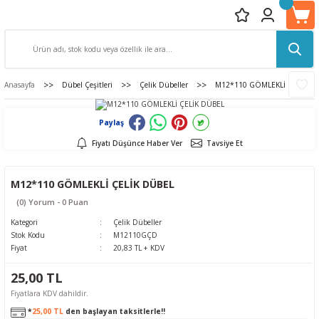
Anasayfa
Dübel Çeşitleri
Çelik Dübeller
M12*110 GÖMLEKLİ ÇELİK D
Paylaş
Fiyatı Düşünce Haber Ver
Tavsiye Et
M12*110 GÖMLEKLİ ÇELİK DÜBEL
(0) Yorum - 0 Puan
Kategori
Çelik Dübeller
Stok Kodu
M12110GÇD
Fiyat
20,83 TL + KDV
25,00 TL
Fiyatlara KDV dahildir.
*
25,00 TL
den başlayan taksitlerle!!