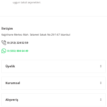
uygun taksit seçenekleri.
Gönder
İletişim
Kağıthane Merkez Mah. Selamet Sokak No:29/1-67 İstanbul
0 (212) 224 52 59
0 (555) 804 64 49
Üyelik
Kurumsal
Alışveriş