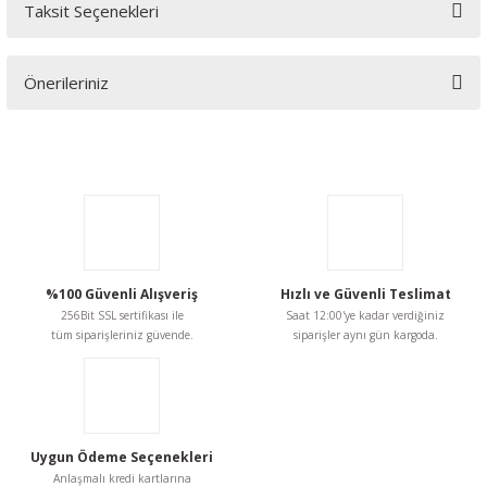
Taksit Seçenekleri
Bu ürüne ilk yorumu siz yapın!
Önerileriniz
Yorum Yaz
Bu ürünün fiyat bilgisi, resim, ürün açıklamalarında ve diğer
konularda yetersiz gördüğünüz noktaları öneri formunu
kullanarak tarafımıza iletebilirsiniz.
Görüş ve önerileriniz için teşekkür ederiz.
Ürün resmi kalitesiz, bozuk veya görüntülenemiyor.
Ürün açıklamasında eksik bilgiler bulunuyor.
%100 Güvenli Alışveriş
Hızlı ve Güvenli Teslimat
256Bit SSL sertifikası ile
Saat 12:00'ye kadar verdiğiniz
Ürün bilgilerinde hatalar bulunuyor.
tüm siparişleriniz güvende.
siparişler aynı gün kargoda.
Ürün fiyatı diğer sitelerden daha pahalı.
Bu ürüne benzer farklı alternatifler olmalı.
Uygun Ödeme Seçenekleri
Anlaşmalı kredi kartlarına