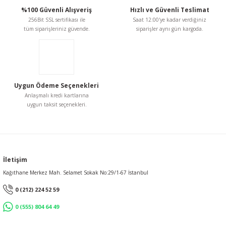
%100 Güvenli Alışveriş
Hızlı ve Güvenli Teslimat
Ürün fiyatı diğer sitelerden daha pahalı.
Sıcak Silikon
 Zımba Tabancaları
256Bit SSL sertifikası ile
Saat 12:00'ye kadar verdiğiniz
Tabancaları
Bu ürüne benzer farklı alternatifler olmalı.
tüm siparişleriniz güvende.
siparişler aynı gün kargoda.
Somun Sıkmalar
rubu El Aletleri
Sunta Kesmeler
Tabancaları
Uygun Ödeme Seçenekleri
Gönder
Anlaşmalı kredi kartlarına
Sütunlu Matkaplar
uygun taksit seçenekleri.
eşitleri ve Yedek Ağızları
Taşlamalar
me Makasları
Zımpara Makinaları
İletişim
Kağıthane Merkez Mah. Selamet Sokak No:29/1-67 İstanbul
Zincirli Ağaç Kesmeler
 ve Epoxy Tabancaları
0 (212) 224 52 59
Grubu Ürünler
0 (555) 804 64 49
malar ve Kolları