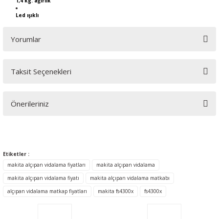
1,4 kg. ağırlık
Led ışıklı
Yorumlar
Taksit Seçenekleri
Bu ürüne ilk yorumu siz yapın!
Önerileriniz
Yorum Yaz
Bu ürünün fiyat bilgisi, resim, ürün açıklamalarında ve diğer
konularda yetersiz gördüğünüz noktaları öneri formunu
kullanarak tarafımıza iletebilirsiniz.
Etiketler :
Görüş ve önerileriniz için teşekkür ederiz.
makita alçıpan vidalama fiyatları
makita alçıpan vidalama
makita alçıpan vidalama fiyatı
makita alçıpan vidalama matkabı
Ürün resmi kalitesiz, bozuk veya görüntülenemiyor.
alçıpan vidalama matkap fiyatları
makita fs4300x
fs4300x
Ürün açıklamasında eksik bilgiler bulunuyor.
Ürün bilgilerinde hatalar bulunuyor.