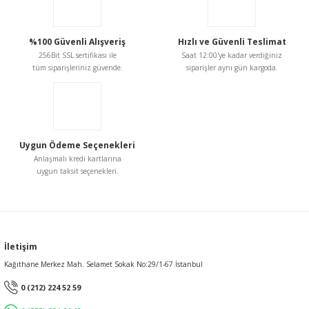
Ürün fiyatı diğer sitelerden daha pahalı.
Bu ürüne benzer farklı alternatifler olmalı.
%100 Güvenli Alışveriş
Hızlı ve Güvenli Teslimat
256Bit SSL sertifikası ile
Saat 12:00'ye kadar verdiğiniz
tüm siparişleriniz güvende.
siparişler aynı gün kargoda.
Gönder
Uygun Ödeme Seçenekleri
Anlaşmalı kredi kartlarına
uygun taksit seçenekleri.
İletişim
Kağıthane Merkez Mah. Selamet Sokak No:29/1-67 İstanbul
0 (212) 224 52 59