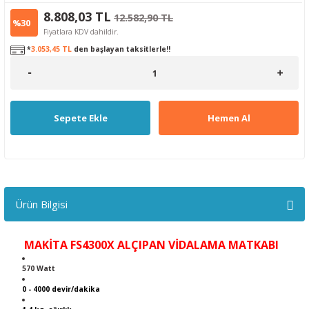
8.808,03 TL
12.582,90 TL
%30
Fiyatlara KDV dahildir.
*
3.053,45 TL
den başlayan taksitlerle!!
Sepete Ekle
Hemen Al
Ürün Bilgisi
MAKİTA FS4300X ALÇIPAN VİDALAMA MATKABI
570 Watt
0 - 4000 devir/dakika